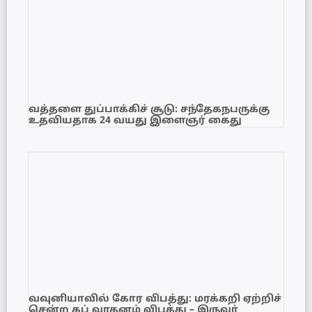
வத்தளை துப்பாக்கிச் சூடு: சந்தேகநபருக்கு
உதவியதாக 24 வயது இளைஞர் கைது
வவுனியாவில் கோர விபத்து: மரக்கறி ஏற்றிச்
சென்ற கப் வாகனம் விபத்து – இருவர்