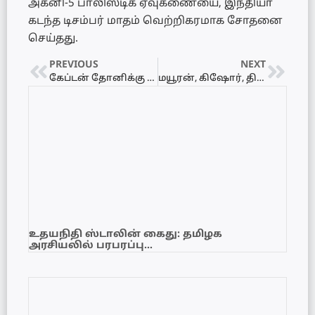
அக்னி-5 பாலிஸ்டிக் ஏவுகணையை, இந்தியா
கடந்த டிசம்பர் மாதம் வெற்றிகரமாக சோதனை
செய்தது.
PREVIOUS
NEXT
கேப்டன் தோனிக்கு வெற்றிகரமாக முடிந்த முழங்கால் அறுவை சிகிச்சை
மயூரன், கிஷோர், திலகராணி மீதான வழக்கு மீண்டும் ஒத்திவைப்பு
உதயநிதி ஸ்டாலின் கைது: தமிழக
அரசியலில் பரபரப்பு…