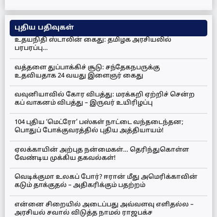
புதிய பதிவுகள்
உதயநிதி ஸ்டாலின் கைது: தமிழக அரசியலில்
பரபரப்பு…
வத்தளை துப்பாக்கிச் சூடு: சந்தேகநபருக்கு
உதவியதாக 24 வயது இளைஞர் கைது
வவுனியாவில் கோர விபத்து: மரக்கறி ஏற்றிச் சென்ற
கப் வாகனம் விபத்து – இருவர் உயிரிழப்பு
104 புதிய ‘மெட்ரோ’ பஸ்கள் நாட்டை வந்தடைந்தன;
பொதுப் போக்குவரத்தில் புதிய அத்தியாயம்!
ஏலக்காயின் அற்புத நன்மைகள்… தெரிந்துகொள்ள
வேண்டிய முக்கிய தகவல்கள்!
வெடிக்குமா உலகப் போர்? ஈரான் மீது அமெரிக்காவின்
கடும் தாக்குதல் – அதிகரிக்கும் பதற்றம்
என்னை சிறையில் அடைப்பது அவ்வளவு எளிதல்ல –
அரசியல் சவால் விடுத்த நாமல் ராஜபக்ச