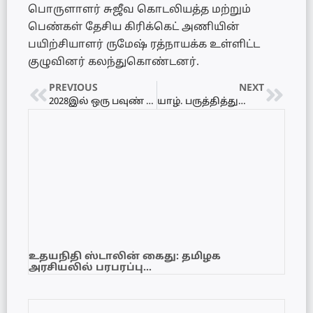
பொருளாளர் சுஜீவ கொடலியத்த மற்றும்
பெண்கள் தேசிய கிரிக்கெட் அணியின்
பயிற்சியாளர் ருமேஷ் ரத்நாயக்க உள்ளிட்ட
குழுவினர் கலந்துகொண்டனர்.
PREVIOUS
NEXT
2028இல் ஒரு பவுண் தங்கம் ரூ. 07 லட்சம் வரை அதிகரிக்க வாய்ப்பு! – இலங்கை மக்களுக்கு அதிர்ச்சிச் செய்தி!
யாழ். பருத்தித்துறை சந்தை வியாபாரிகள் கவனயீர்ப்புப் போராட்டம்!
உதயநிதி ஸ்டாலின் கைது: தமிழக
அரசியலில் பரபரப்பு…