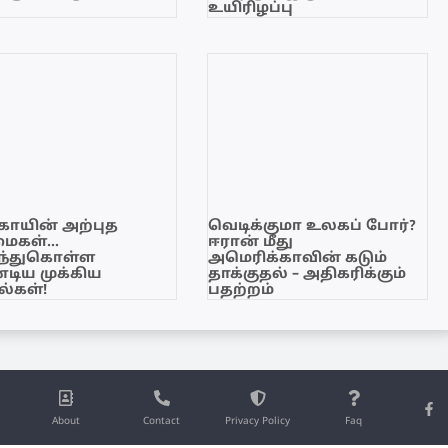
உயிரிழப்பு
காயின் அற்புத
வெடிக்குமா உலகப் போர்?
மைகள்…
ஈரான் மீது
ந்துகொள்ள
அமெரிக்காவின் கடும்
டிய முக்கிய
தாக்குதல் – அதிகரிக்கும்
்கள்!
பதற்றம்
About
Contact
Privacy Policy
Faq