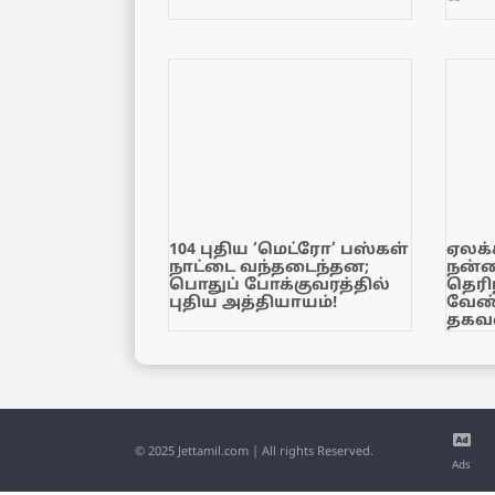
104 புதிய ‘மெட்ரோ’ பஸ்கள்
ஏலக்
நாட்டை வந்தடைந்தன;
நன்
பொதுப் போக்குவரத்தில்
தெரி
புதிய அத்தியாயம்!
வேண்
தகவல
© 2025 Jettamil.com | All rights Reserved.
Ads