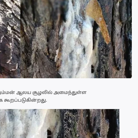
அம்மன் ஆலய சூழலில் அமைந்துள்ள
க கூறப்படுகின்றது.