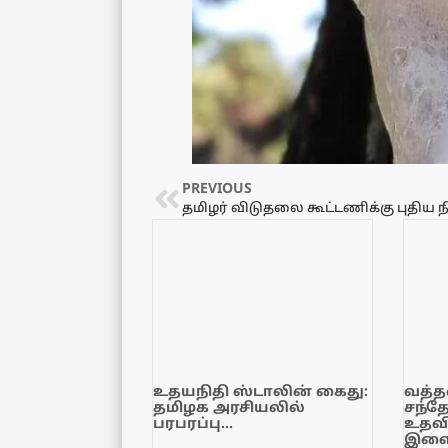
PREVIOUS
உதயநிதி ஸ்டாலின் கைது:
வத்தள
தமிழக அரசியலில்
சந்த
பரபரப்பு…
உதவி
இளை