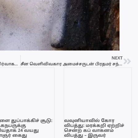
NEXT
தமிழர் விடுதலை கூட்டணிக்கு புதிய நிர்வாகம் தொிவு
சீன வெளிவிவகார அமைச்சருடன் பிரதமர் சந்திப்பு
ை துப்பாக்கிச் சூடு:
வவுனியாவில் கோர
ேகநபருக்கு
விபத்து: மரக்கறி ஏற்றிச்
யதாக 24 வயது
சென்ற கப் வாகனம்
ஞர் கைது
விபத்து – இருவர்