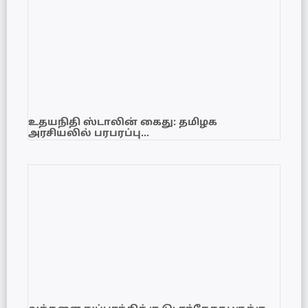
உதயநிதி ஸ்டாலின் கைது: தமிழக
அரசியலில் பரபரப்பு…