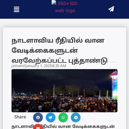
நாடளாவிய ரீதியில் வான
வேடிக்கைகளுடன்
வரவேற்கப்பட்ட புத்தாண்டு
jettamil
January 1, 2025
8:35 AM
Share
நாடளாவிய ரீதியில் வான வேடிக்கைகளுடன்