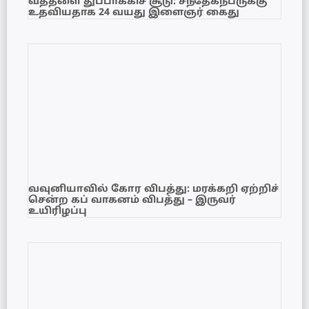
வத்தளை துப்பாக்கிச் சூடு: சந்தேகநபருக்கு
உதவியதாக 24 வயது இளைஞர் கைது
வவுனியாவில் கோர விபத்து: மரக்கறி ஏற்றிச்
சென்ற கப் வாகனம் விபத்து – இருவர்
உயிரிழப்பு