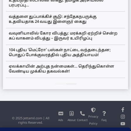
உதயநிதி ஸ்டாலின் கைது: தமிழக அரசியலில்
பரபரப்பு…
வத்தளை துப்பாக்கிச் சூடு: சந்தேகநபருக்கு
உதவியதாக 24 வயது இளைஞர் கைது
வவுனியாவில் கோர விபத்து: மரக்கறி ஏற்றிச் சென்ற
கப் வாகனம் விபத்து – இருவர் உயிரிழப்பு
104 புதிய ‘மெட்ரோ’ பஸ்கள் நாட்டை வந்தடைந்தன;
பொதுப் போக்குவரத்தில் புதிய அத்தியாயம்!
ஏலக்காயின் அற்புத நன்மைகள்… தெரிந்துகொள்ள
வேண்டிய முக்கிய தகவல்கள்!
Privacy
© 2025 Jettamil.com | All
Ads
About
Contact
Faq
rights Reserved.
Policy