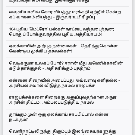
உதவியதாக 24 வயது இளைஞர் கைது
வவுனியாவில் கோர விபத்து: மரக்கறி ஏற்றிச் சென்ற
கப் வாகனம் விபத்து – இருவர் உயிரிழப்பு
104 புதிய ‘மெட்ரோ’ பஸ்கள் நாட்டை வந்தடைந்தன;
பொதுப் போக்குவரத்தில் புதிய அத்தியாயம்!
ஏலக்காயின் அற்புத நன்மைகள்… தெரிந்துகொள்ள
வேண்டிய முக்கிய தகவல்கள்!
வெடிக்குமா உலகப் போர்? ஈரான் மீது அமெரிக்காவின்
கடும் தாக்குதல் – அதிகரிக்கும் பதற்றம்
என்னை சிறையில் அடைப்பது அவ்வளவு எளிதல்ல –
அரசியல் சவால் விடுத்த நாமல் ராஜபக்ச
ராஜபக்சக்களை சிறைக்கு அனுப்புவதற்கான அநுர
அரசின் திட்டம் : அம்பலப்படுத்திய நாமல்
தூங்கும் முன் ஒரு ஏலக்காய் சாப்பிட்டால் என்ன
நடக்கும்?
வெளிநாட்டிலிருந்து திரும்பும் இலங்கையர்களுக்கு