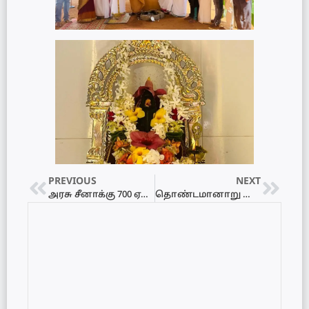
PREVIOUS
NEXT
அரசு சீனாக்கு 700 ஏக்கர் காணி வழங்க முன்வருவது ஏன் – பொது அமைப்புக்கள் கேள்வி video
தொண்டமானாறு செல்வச் சந்நிதி முருகன் ஆலயத்தில் சோபகிருது பூஜைகள்