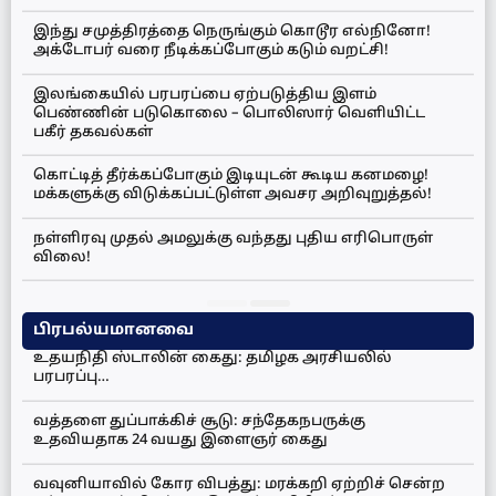
இந்து சமுத்திரத்தை நெருங்கும் கொடூர எல்நினோ!
அக்டோபர் வரை நீடிக்கப்போகும் கடும் வறட்சி!
இலங்கையில் பரபரப்பை ஏற்படுத்திய இளம்
பெண்ணின் படுகொலை – பொலிஸார் வெளியிட்ட
பகீர் தகவல்கள்
கொட்டித் தீர்க்கப்போகும் இடியுடன் கூடிய கனமழை!
மக்களுக்கு விடுக்கப்பட்டுள்ள அவசர அறிவுறுத்தல்!
நள்ளிரவு முதல் அமலுக்கு வந்தது புதிய எரிபொருள்
விலை!
பிரபல்யமானவை
உதயநிதி ஸ்டாலின் கைது: தமிழக அரசியலில்
பரபரப்பு…
வத்தளை துப்பாக்கிச் சூடு: சந்தேகநபருக்கு
உதவியதாக 24 வயது இளைஞர் கைது
வவுனியாவில் கோர விபத்து: மரக்கறி ஏற்றிச் சென்ற