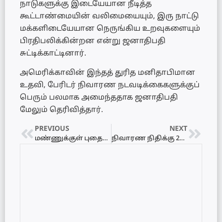
நாடுகளுக்கு இடையேயான நீடித்த
கூட்டாண்மையின் வலிமையையும், இரு நாட்டு
மக்களிடையேயான நெருங்கிய உறவுகளையும்
பிரதிபலிக்கின்றன என்று ஜனாதிபதி
சுட்டிக்காட்டினார்.
அமெரிக்காவின் இந்தத் துரித மனிதாபிமான
உதவி, பேரிடர் நிவாரண நடவடிக்கைகளுக்குப்
பெரும் பலமாக அமைந்ததாக ஜனாதிபதி
மேலும் தெரிவித்தார்.
PREVIOUS
NEXT
மண்ணுக்குள் புதையுண்ட உடல்களில் இருந்து துர்மணம் – அச்சத்தில் மக்கள்
நிவாரண நிதிக்கு 250 மில்லியன் ரூபாய் நன்கொடை: பிரதமரிடம் நிதியைக் கையளித்தார் சந்திரிகா!