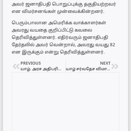
அவர் ஜனாதிபதி பொறுப்புக்கு தகுதியற்றவர்
என விமர்சனங்கள் முன்வைக்கின்றனர்.
பெரும்பாலான அமெரிக்க வாக்காளர்கள்
அவரது வயதை குறிப்பிட்டு கவலை
தெரிவித்துள்ளனர். எதிர்வரும் ஜனாதிபதி
தேர்தலில் அவர் வென்றால், அவரது வயது 82
என இருக்கும் என்று தெரிவித்துள்ளனர்.
PREVIOUS
NEXT
யாழ். அரச அதிபரின் கோரிக்கையை நிராகரித்த கஜேந்திரகுமார் எம்.பி
யாழ் சர்வதேச விமான நிலையத்தில் ஏற்படப்போகும் மாற்றம்