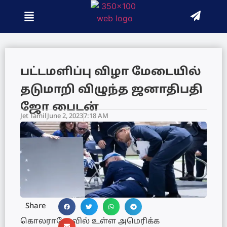
பட்டமளிப்பு விழா மேடையில்
தடுமாறி விழுந்த ஜனாதிபதி
ஜோ பைடன்
Jet Tamil
June 2, 2023
7:18 AM
Share
கொலராடோவில் உள்ள அமெரிக்க