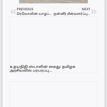
PREVIOUS
NEXT
ரெலோவின் யாழ்ப்பாண மாவட்ட அமைப்பாளராக சபா குகதாஸ் நியமனம்!
நன்னீர் மீன்வளர்ப்பு திட்டம் அரசினால் ஆரம்பிக்கப்பட்டது
உதயநிதி ஸ்டாலின் கைது: தமிழக
அரசியலில் பரபரப்பு…