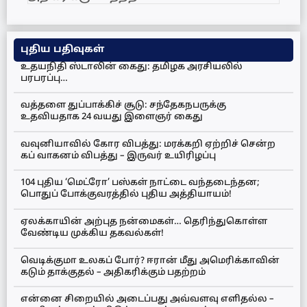
புதிய பதிவுகள்
உதயநிதி ஸ்டாலின் கைது: தமிழக அரசியலில்
பரபரப்பு…
வத்தளை துப்பாக்கிச் சூடு: சந்தேகநபருக்கு
உதவியதாக 24 வயது இளைஞர் கைது
வவுனியாவில் கோர விபத்து: மரக்கறி ஏற்றிச் சென்ற
கப் வாகனம் விபத்து – இருவர் உயிரிழப்பு
104 புதிய ‘மெட்ரோ’ பஸ்கள் நாட்டை வந்தடைந்தன;
பொதுப் போக்குவரத்தில் புதிய அத்தியாயம்!
ஏலக்காயின் அற்புத நன்மைகள்… தெரிந்துகொள்ள
வேண்டிய முக்கிய தகவல்கள்!
வெடிக்குமா உலகப் போர்? ஈரான் மீது அமெரிக்காவின்
கடும் தாக்குதல் – அதிகரிக்கும் பதற்றம்
என்னை சிறையில் அடைப்பது அவ்வளவு எளிதல்ல –