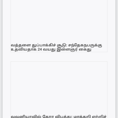
வத்தளை துப்பாக்கிச் சூடு: சந்தேகநபருக்கு
உதவியதாக 24 வயது இளைஞர் கைது
வவுனியாவில் கோர விபத்து: மரக்கறி ஏற்றிச்