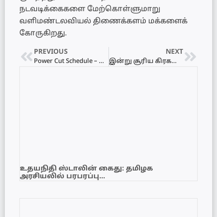
நடவடிக்கைகளை மேற்கொள்ளுமாறு
வளிமண்டலவியல் திணைக்களம் மக்களைக்
கோருகிறது.
PREVIOUS
NEXT
Power Cut Schedule – மின்வெட்டு அட்டவணை 25.10.2022
இன்று சூரிய கிரகணம்
உதயநிதி ஸ்டாலின் கைது: தமிழக
அரசியலில் பரபரப்பு…