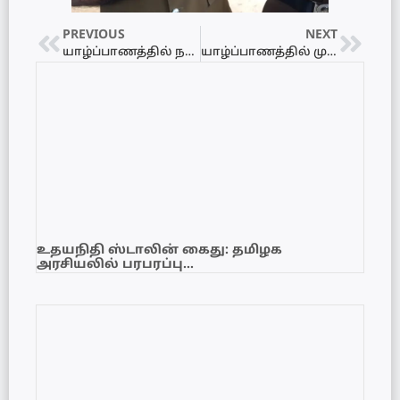
PREVIOUS
NEXT
யாழ்ப்பாணத்தில் நடைபெறவுள்ள மர்கழி இசைவிழா!
யாழ்ப்பாணத்தில் முதன்முறையாக புகைப்பட கண்காட்சி
உதயநிதி ஸ்டாலின் கைது: தமிழக
அரசியலில் பரபரப்பு…