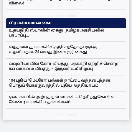
விலை!
பிரபல்யமானவை
உதயநிதி ஸ்டாலின் கைது: தமிழக அரசியலில்
பரபரப்பு…
வத்தளை துப்பாக்கிச் சூடு: சந்தேகநபருக்கு
உதவியதாக 24 வயது இளைஞர் கைது
வவுனியாவில் கோர விபத்து: மரக்கறி ஏற்றிச் சென்ற
கப் வாகனம் விபத்து – இருவர் உயிரிழப்பு
104 புதிய ‘மெட்ரோ’ பஸ்கள் நாட்டை வந்தடைந்தன;
பொதுப் போக்குவரத்தில் புதிய அத்தியாயம்!
ஏலக்காயின் அற்புத நன்மைகள்… தெரிந்துகொள்ள
வேண்டிய முக்கிய தகவல்கள்!