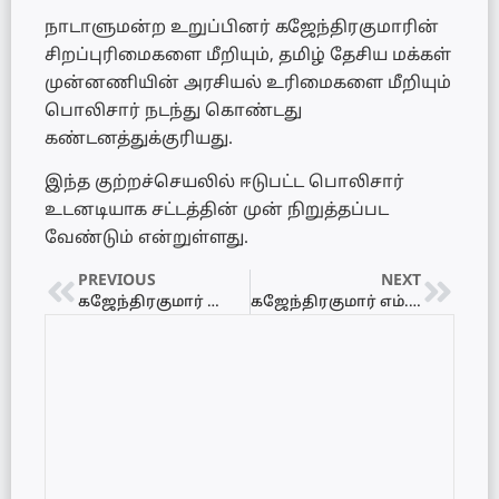
நாடாளுமன்ற உறுப்பினர் கஜேந்திரகுமாரின்
சிறப்புரிமைகளை மீறியும், தமிழ் தேசிய மக்கள்
முன்னணியின் அரசியல் உரிமைகளை மீறியும்
பொலிசார் நடந்து கொண்டது
கண்டனத்துக்குரியது.
இந்த குற்றச்செயலில் ஈடுபட்ட பொலிசார்
உடனடியாக சட்டத்தின் முன் நிறுத்தப்பட
வேண்டும் என்றுள்ளது.
PREVIOUS
NEXT
கஜேந்திரகுமார் பொன்னம்பலம் தாக்கப்பட்டமை தொடர்பாக நடவடிக்கை எடுக்கப்படும் – மனித உரிமைகள் ஆணைக்குழு
கஜேந்திரகுமார் எம்.பி தாக்கப்பட்டமைக்கு சிறீதரன் எம்.பி கண்டனம்