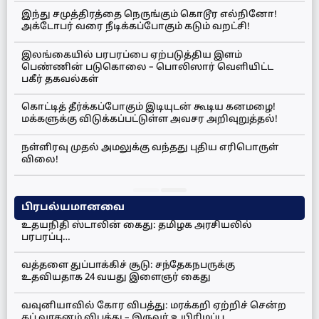
இந்து சமுத்திரத்தை நெருங்கும் கொடூர எல்நினோ!
அக்டோபர் வரை நீடிக்கப்போகும் கடும் வறட்சி!
இலங்கையில் பரபரப்பை ஏற்படுத்திய இளம்
பெண்ணின் படுகொலை – பொலிஸார் வெளியிட்ட
பகீர் தகவல்கள்
கொட்டித் தீர்க்கப்போகும் இடியுடன் கூடிய கனமழை!
மக்களுக்கு விடுக்கப்பட்டுள்ள அவசர அறிவுறுத்தல்!
நள்ளிரவு முதல் அமலுக்கு வந்தது புதிய எரிபொருள்
விலை!
பிரபல்யமானவை
உதயநிதி ஸ்டாலின் கைது: தமிழக அரசியலில்
பரபரப்பு…
வத்தளை துப்பாக்கிச் சூடு: சந்தேகநபருக்கு
உதவியதாக 24 வயது இளைஞர் கைது
வவுனியாவில் கோர விபத்து: மரக்கறி ஏற்றிச் சென்ற
கப் வாகனம் விபத்து – இருவர் உயிரிழப்பு