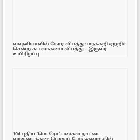
வவுனியாவில் கோர விபத்து: மரக்கறி ஏற்றிச்
சென்ற கப் வாகனம் விபத்து – இருவர்
உயிரிழப்பு
104 புதிய ‘மெட்ரோ’ பஸ்கள் நாட்டை
வந்தடைந்தன; பொதுப் போக்குவரத்தில்