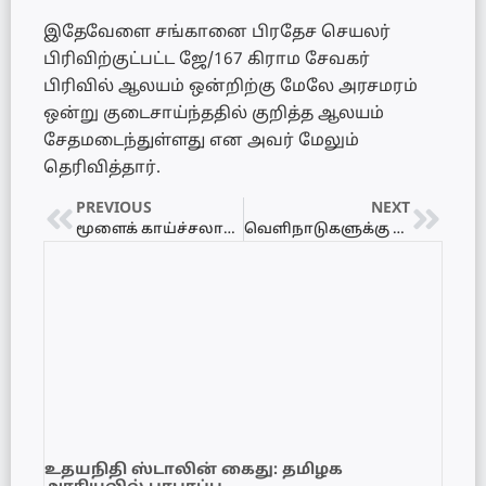
இதேவேளை சங்கானை பிரதேச செயலர்
பிரிவிற்குட்பட்ட ஜே/167 கிராம சேவகர்
பிரிவில் ஆலயம் ஒன்றிற்கு மேலே அரசமரம்
ஒன்று குடைசாய்ந்ததில் குறித்த ஆலயம்
சேதமடைந்துள்ளது என அவர் மேலும்
தெரிவித்தார்.
PREVIOUS
NEXT
மூளைக் காய்ச்சலால் யாழ்ப்பாணத்தில் கிராம சேவகர் உயிரிழப்பு!
வெளிநாடுகளுக்கு அனுமதியை கொடுத்துவிட்டு 500 மில்லியன் நிதியை ஒதுக்குவது பற்றி சிந்திக்க வேண்டும் – எம்.வி.சுப்பிரமணியம்
உதயநிதி ஸ்டாலின் கைது: தமிழக