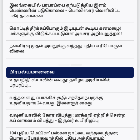
இலங்கையில் பரபரப்பை ஏற்படுத்திய இளம்
பெண்ணின் படுகொலை – பொலிஸார் வெளியிட்ட
பகீர் தகவல்கள்
கொட்டித் தீர்க்கப்போகும் இடியுடன் கூடிய கனமழை!
மக்களுக்கு விடுக்கப்பட்டுள்ள அவசர அறிவுறுத்தல்!
நள்ளிரவு முதல் அமலுக்கு வந்தது புதிய எரிபொருள்
விலை!
பிரபல்யமானவை
உதயநிதி ஸ்டாலின் கைது: தமிழக அரசியலில்
பரபரப்பு…
வத்தளை துப்பாக்கிச் சூடு: சந்தேகநபருக்கு
உதவியதாக 24 வயது இளைஞர் கைது
வவுனியாவில் கோர விபத்து: மரக்கறி ஏற்றிச் சென்ற
கப் வாகனம் விபத்து – இருவர் உயிரிழப்பு
104 புதிய ‘மெட்ரோ’ பஸ்கள் நாட்டை வந்தடைந்தன;
பொதுப் போக்குவரத்தில் புதிய அத்தியாயம்!