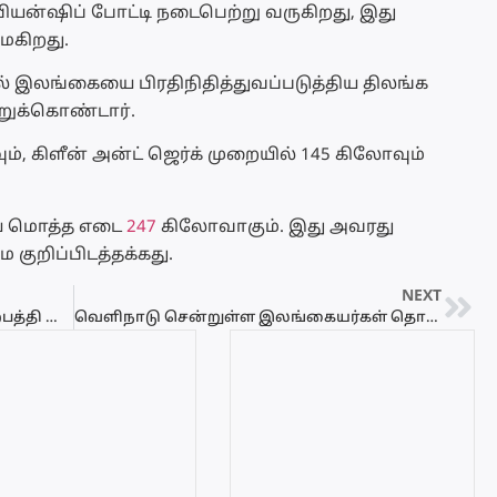
பியன்ஷிப் போட்டி நடைபெற்று வருகிறது, இது
மைகிறது.
 இலங்கையை பிரதிநிதித்துவப்படுத்திய திலங்க
்றுக்கொண்டார்.
், கிளீன் அன்ட் ஜெர்க் முறையில் 145 கிலோவும்
ிய மொத்த எடை
247
கிலோவாகும். இது அவரது
குறிப்பிடத்தக்கது.
NEXT
நன்னீர் புகைக் கருவாடு பதனிடும் உற்பத்தி நிலையம் திறந்து வைப்பு
வெளிநாடு சென்றுள்ள இலங்கையர்கள் தொடர்பில் வெளியான அறிவிப்பு..!