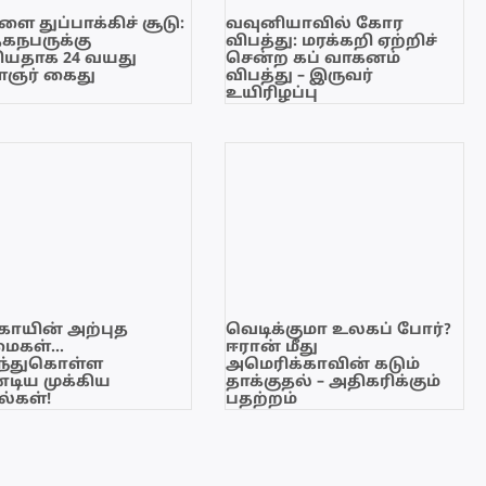
ை துப்பாக்கிச் சூடு:
வவுனியாவில் கோர
ேகநபருக்கு
விபத்து: மரக்கறி ஏற்றிச்
யதாக 24 வயது
சென்ற கப் வாகனம்
ஞர் கைது
விபத்து – இருவர்
உயிரிழப்பு
காயின் அற்புத
வெடிக்குமா உலகப் போர்?
மைகள்…
ஈரான் மீது
ந்துகொள்ள
அமெரிக்காவின் கடும்
டிய முக்கிய
தாக்குதல் – அதிகரிக்கும்
்கள்!
பதற்றம்