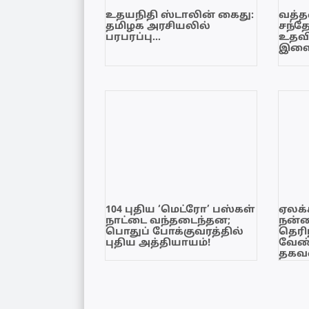
உதயநிதி ஸ்டாலின் கைது:
வத்தள
தமிழக அரசியலில்
சந்த
பரபரப்பு…
உதவி
இளை
104 புதிய ‘மெட்ரோ’ பஸ்கள்
ஏலக்
நாட்டை வந்தடைந்தன;
நன்
பொதுப் போக்குவரத்தில்
தெரி
புதிய அத்தியாயம்!
வேண்
தகவல