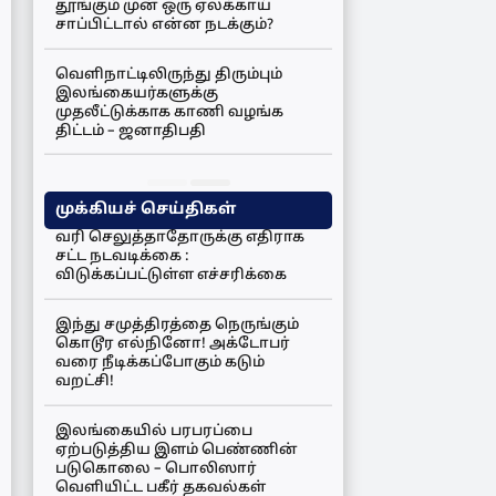
தூங்கும் முன் ஒரு ஏலக்காய்
சாப்பிட்டால் என்ன நடக்கும்?
வெளிநாட்டிலிருந்து திரும்பும்
இலங்கையர்களுக்கு
முதலீட்டுக்காக காணி வழங்க
திட்டம் – ஜனாதிபதி
முக்கியச் செய்திகள்
வரி செலுத்தாதோருக்கு எதிராக
சட்ட நடவடிக்கை :
விடுக்கப்பட்டுள்ள எச்சரிக்கை
இந்து சமுத்திரத்தை நெருங்கும்
கொடூர எல்நினோ! அக்டோபர்
வரை நீடிக்கப்போகும் கடும்
வறட்சி!
இலங்கையில் பரபரப்பை
ஏற்படுத்திய இளம் பெண்ணின்
படுகொலை – பொலிஸார்
வெளியிட்ட பகீர் தகவல்கள்