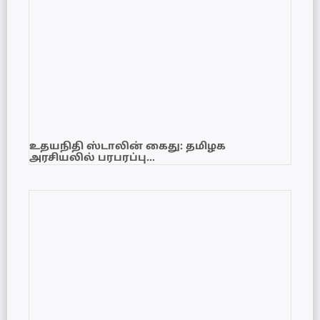
உதயநிதி ஸ்டாலின் கைது: தமிழக
அரசியலில் பரபரப்பு…