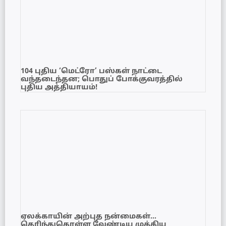
104 புதிய ‘மெட்ரோ’ பஸ்கள் நாட்டை
வந்தடைந்தன; பொதுப் போக்குவரத்தில்
புதிய அத்தியாயம்!
ஏலக்காயின் அற்புத நன்மைகள்…
தெரிந்துகொள்ள வேண்டிய முக்கிய