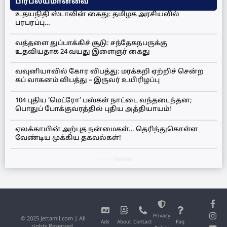
பிரபல்யமானவை
உதயநிதி ஸ்டாலின் கைது: தமிழக அரசியலில்
பரபரப்பு…
வத்தளை துப்பாக்கிச் சூடு: சந்தேகநபருக்கு
உதவியதாக 24 வயது இளைஞர் கைது
வவுனியாவில் கோர விபத்து: மரக்கறி ஏற்றிச் சென்ற
கப் வாகனம் விபத்து – இருவர் உயிரிழப்பு
104 புதிய ‘மெட்ரோ’ பஸ்கள் நாட்டை வந்தடைந்தன;
பொதுப் போக்குவரத்தில் புதிய அத்தியாயம்!
ஏலக்காயின் அற்புத நன்மைகள்… தெரிந்துகொள்ள
வேண்டிய முக்கிய தகவல்கள்!
Privacy
© 2025 Jettamil.com | All
Ads
About
Contact
Faq
rights Reserved.