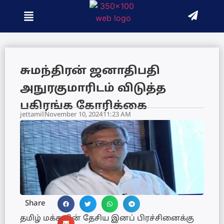
சுமந்திரன் ஜனாதிபதி
அநுரகுமாரிடம் விடுத்த
பகிரங்க கோரிக்கை
jettamil
November 10, 2024
11:23 AM
Share
தமிழ் மக்களின் தேசிய இனப் பிரச்சினைக்கு