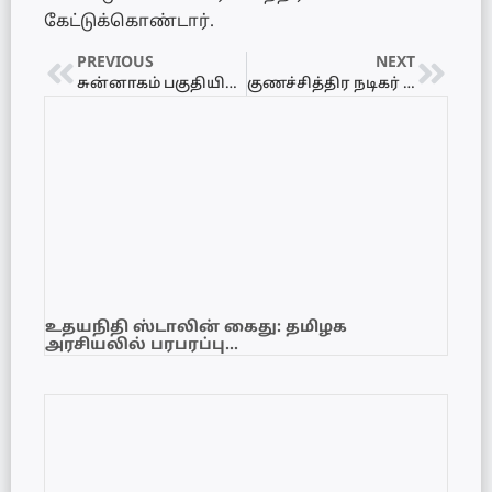
கேட்டுக்கொண்டார்.
PREVIOUS
NEXT
சுன்னாகம் பகுதியில் போலீசாரின் கொடூர தாக்குதல்
குணச்சித்திர நடிகர் டெல்லி கணேஷ் மறைவு: திரைப்பிரபலங்கள் சோகத்தில்
உதயநிதி ஸ்டாலின் கைது: தமிழக
அரசியலில் பரபரப்பு…