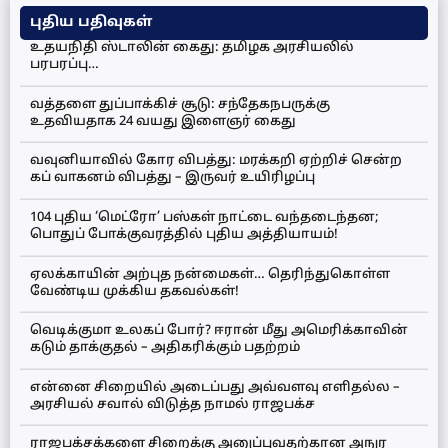
புதிய பதிவுகள்
உதயநிதி ஸ்டாலின் கைது: தமிழக அரசியலில்
பரபரப்பு…
வத்தளை துப்பாக்கிச் சூடு: சந்தேகநபருக்கு
உதவியதாக 24 வயது இளைஞர் கைது
வவுனியாவில் கோர விபத்து: மரக்கறி ஏற்றிச் சென்ற
கப் வாகனம் விபத்து – இருவர் உயிரிழப்பு
104 புதிய ‘மெட்ரோ’ பஸ்கள் நாட்டை வந்தடைந்தன;
பொதுப் போக்குவரத்தில் புதிய அத்தியாயம்!
ஏலக்காயின் அற்புத நன்மைகள்… தெரிந்துகொள்ள
வேண்டிய முக்கிய தகவல்கள்!
வெடிக்குமா உலகப் போர்? ஈரான் மீது அமெரிக்காவின்
கடும் தாக்குதல் – அதிகரிக்கும் பதற்றம்
என்னை சிறையில் அடைப்பது அவ்வளவு எளிதல்ல –
அரசியல் சவால் விடுத்த நாமல் ராஜபக்ச
ராஜபக்சக்களை சிறைக்கு அனுப்புவதற்கான அநுர