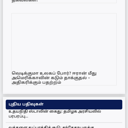
தகவல்கள்!
வெடிக்குமா உலகப் போர்? ஈரான் மீது
அமெரிக்காவின் கடும் தாக்குதல் –
அதிகரிக்கும் பதற்றம்
புதிய பதிவுகள்
உதயநிதி ஸ்டாலின் கைது: தமிழக அரசியலில்
பரபரப்பு…
வத்தளை துப்பாக்கிச் சூடு: சந்தேகநபருக்கு