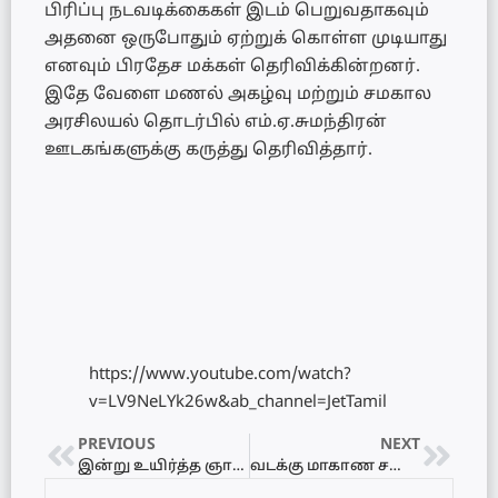
பிரிப்பு நடவடிக்கைகள் இடம் பெறுவதாகவும்
அதனை ஒருபோதும் ஏற்றுக் கொள்ள முடியாது
எனவும் பிரதேச மக்கள் தெரிவிக்கின்றனர்.
இதே வேளை மணல் அகழ்வு மற்றும் சமகால
அரசிலயல் தொடர்பில் எம்.ஏ.சுமந்திரன்
ஊடகங்களுக்கு கருத்து தெரிவித்தார்.
https://www.youtube.com/watch?
v=LV9NeLYk26w&ab_channel=JetTamil
PREVIOUS
NEXT
இன்று உயிர்த்த ஞாயிறு மகிமையின் கூட்டுத்திருப்பலி ஆராதனை
வடக்கு மாகாண சபையின் முன்னாள் உறுப்பினர் சபா குகதாஸ் அவர்களது இல்லத்தில் நடைபெற்ற ஊடகவியலாளர் சந்திப்பு – Video