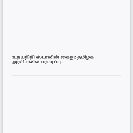
உதயநிதி ஸ்டாலின் கைது: தமிழக
அரசியலில் பரபரப்பு…