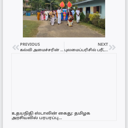
PREVIOUS
NEXT
கல்வி அமைச்சரின் கல்வி சீர்திருத்த கொள்கை கூட்டத்தில் நித்திரை கொள்ளும் வடக்கு அதிகாரி
புலமைப்பரிசில் பரீட்சை மற்றும் துரித கணிதம் போட்டியில் சாதனை படைத்த மாணவர்கள் கெளரவிப்பு நிகழ்வு
உதயநிதி ஸ்டாலின் கைது: தமிழக
அரசியலில் பரபரப்பு…