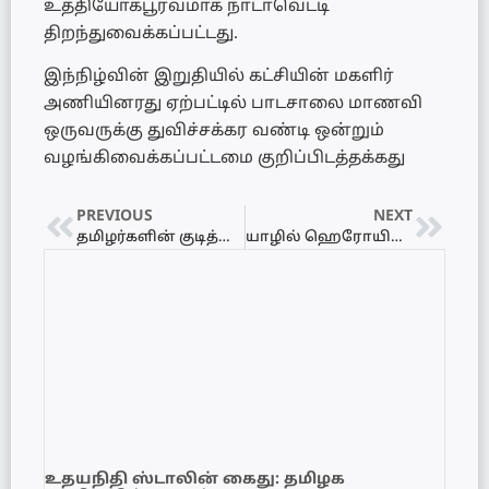
உத்தியோகபூர்வமாக நாடாவெட்டி
திறந்துவைக்கப்பட்டது.
இந்நிழ்வின் இறுதியில் கட்சியின் மகளிர்
அணியினரது ஏற்பட்டில் பாடசாலை மாணவி
ஒருவருக்கு துவிச்சக்கர வண்டி ஒன்றும்
வழங்கிவைக்கப்பட்டமை குறிப்பிடத்தக்கது
PREVIOUS
NEXT
தமிழர்களின் குடித்தொகைப் பெருக்கத்தில் பாரிய வீழ்ச்சி – ச.லலீசன் சுட்டிக்காட்டு!
யாழில் ஹெரோயினுடன் பெண் கைது!
உதயநிதி ஸ்டாலின் கைது: தமிழக