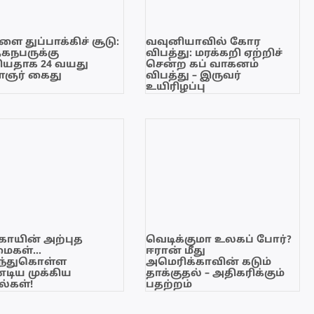
ை துப்பாக்கிச் சூடு:
வவுனியாவில் கோர
ேகநபருக்கு
விபத்து: மரக்கறி ஏற்றிச்
யதாக 24 வயது
சென்ற கப் வாகனம்
ஞர் கைது
விபத்து – இருவர்
உயிரிழப்பு
காயின் அற்புத
வெடிக்குமா உலகப் போர்?
மைகள்…
ஈரான் மீது
ந்துகொள்ள
அமெரிக்காவின் கடும்
டிய முக்கிய
தாக்குதல் – அதிகரிக்கும்
்கள்!
பதற்றம்