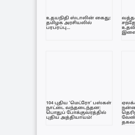
உதயநிதி ஸ்டாலின் கைது:
வத்தள
தமிழக அரசியலில்
சந்த
பரபரப்பு…
உதவி
இளை
104 புதிய ‘மெட்ரோ’ பஸ்கள்
ஏலக்
நாட்டை வந்தடைந்தன;
நன்
பொதுப் போக்குவரத்தில்
தெரி
புதிய அத்தியாயம்!
வேண்
தகவல