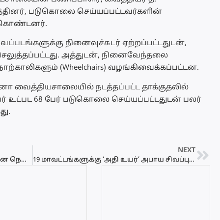
த்தினர், படுகொலை செய்யப்பட்டவர்களின்
துகொண்டனர்.
்படங்களுக்கு நினைவுச்சுடர் ஏற்றப்பட்டதுடன்,
லுத்தப்பட்டது. அத்துடன், நினைவேந்தலை
நாற்காலிகளும் (Wheelchairs) வழங்கிவைக்கப்பட்டன.
ா வைத்தியசாலையில் நடத்தப்பட்ட தாக்குதலில்
 உட்பட 68 பேர் படுகொலை செய்யப்பட்டதுடன் பலர்
து.
NEXT
கனமழையால் கொழும்பில் கடும் வாகன நெரிசல்: பல வீதிகள் நீரில் மூழ்கின!
19 மாவட்டங்களுக்கு ‘அதி உயர்’ அபாய சிவப்பு எச்சரிக்கை!