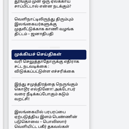
தூங்கும் முன் ஒரு ஏலக்காய்
சாப்பிட்டால் என்ன நடக்கும்?
வெளிநாட்டிலிருந்து திரும்பும்
இலங்கையர்களுக்கு
முதலீட்டுக்காக காணி வழங்க
திட்டம் – ஜனாதிபதி
முக்கியச் செய்திகள்
வரி செலுத்தாதோருக்கு எதிராக
சட்ட நடவடிக்கை :
விடுக்கப்பட்டுள்ள எச்சரிக்கை
இந்து சமுத்திரத்தை நெருங்கும்
கொடூர எல்நினோ! அக்டோபர்
வரை நீடிக்கப்போகும் கடும்
வறட்சி!
இலங்கையில் பரபரப்பை
ஏற்படுத்திய இளம் பெண்ணின்
படுகொலை – பொலிஸார்
வெளியிட்ட பகீர் தகவல்கள்