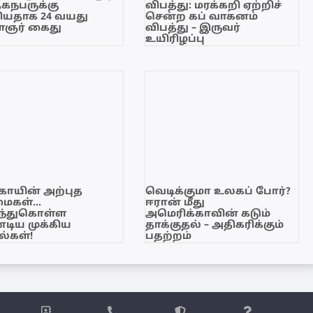
ேகநபருக்கு
விபத்து: மரக்கறி ஏற்றிச்
யதாக 24 வயது
சென்ற கப் வாகனம்
ஞர் கைது
விபத்து – இருவர்
உயிரிழப்பு
காயின் அற்புத
வெடிக்குமா உலகப் போர்?
மைகள்…
ஈரான் மீது
ந்துகொள்ள
அமெரிக்காவின் கடும்
டிய முக்கிய
தாக்குதல் – அதிகரிக்கும்
்கள்!
பதற்றம்