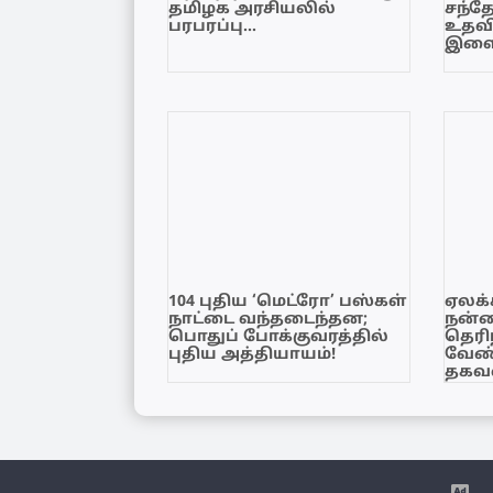
தமிழக அரசியலில்
சந்த
பரபரப்பு…
உதவி
இளை
104 புதிய ‘மெட்ரோ’ பஸ்கள்
ஏலக்
நாட்டை வந்தடைந்தன;
நன்
பொதுப் போக்குவரத்தில்
தெரி
புதிய அத்தியாயம்!
வேண்
தகவல