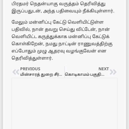
பிரதமர் நெதன்யாகு வருத்தம் தெரிவித்து
இருப்பதுடன், அந்த பதிவையும் நீக்கியுள்ளார்.
மேலும் மன்னிப்பு கேட்டு வெளியிட்டுள்ள
பதிவில், நான் தவறு செய்து விட்டேன், நான்
வெளியிட்ட கருத்துக்காக மன்னிப்பு கேட்டுக்
கொள்கிறேன், நமது நாட்டின் ராணுவத்திற்கு
எப்போதும் முழு ஆதரவு வழங்குவேன் என
தெரிவித்துள்ளார்.
PREVIOUS
NEXT
மின்சாரத் துறை சீர்திருத்த சட்டமூலம் அமைச்சரவையில் சமர்ப்பிப்பு
கொடிகாமம் பகுதியில் பாரிய விபத்து : பயணிகளுடன் குடைசாய்ந்த பேருந்து