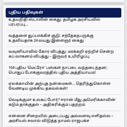
புதிய பதிவுகள்
உதயநிதி ஸ்டாலின் கைது: தமிழக அரசியலில்
பரபரப்பு…
வத்தளை துப்பாக்கிச் சூடு: சந்தேகநபருக்கு
உதவியதாக 24 வயது இளைஞர் கைது
வவுனியாவில் கோர விபத்து: மரக்கறி ஏற்றிச் சென்ற
கப் வாகனம் விபத்து – இருவர் உயிரிழப்பு
104 புதிய ‘மெட்ரோ’ பஸ்கள் நாட்டை வந்தடைந்தன;
பொதுப் போக்குவரத்தில் புதிய அத்தியாயம்!
ஏலக்காயின் அற்புத நன்மைகள்… தெரிந்துகொள்ள
வேண்டிய முக்கிய தகவல்கள்!
வெடிக்குமா உலகப் போர்? ஈரான் மீது அமெரிக்காவின்
கடும் தாக்குதல் – அதிகரிக்கும் பதற்றம்
என்னை சிறையில் அடைப்பது அவ்வளவு எளிதல்ல –
அரசியல் சவால் விடுத்த நாமல் ராஜபக்ச