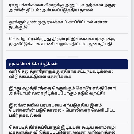
ராஜபக்சக்களை சிறைக்கு அனுப்புவதற்கான அநுர
அரசின் திட்டம் : அம்பலப்படுத்திய நாமல்
தூங்கும் முன் ஒரு ஏலக்காய் சாப்பிட்டால் என்ன
நடக்கும்?
வெளிநாட்டிலிருந்து திரும்பும் இலங்கையர்களுக்கு
முதலீட்டுக்காக காணி வழங்க திட்டம் – ஜனாதிபதி
முக்கியச் செய்திகள்
வரி செலுத்தாதோருக்கு எதிராக சட்ட நடவடிக்கை :
விடுக்கப்பட்டுள்ள எச்சரிக்கை
இந்து சமுத்திரத்தை நெருங்கும் கொடூர எல்நினோ!
அக்டோபர் வரை நீடிக்கப்போகும் கடும் வறட்சி!
இலங்கையில் பரபரப்பை ஏற்படுத்திய இளம்
பெண்ணின் படுகொலை – பொலிஸார் வெளியிட்ட
பகீர் தகவல்கள்
கொட்டித் தீர்க்கப்போகும் இடியுடன் கூடிய கனமழை!
மக்களுக்கு விடுக்கப்பட்டுள்ள அவசர அறிவுறுத்தல்!