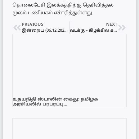
தொலைபேசி இலக்கத்திற்கு தெரிவித்தல்
மூலம் பணியகம் எச்சரித்துள்ளது.
PREVIOUS
NEXT
இன்றைய (06.12.2024) இரண்டாவது நாள் இடைக்கால பாதீட்டுத் திட்ட விவாதம் – நேரலை
வடக்கு – கிழக்கில் கன மழை: மக்களுக்கு முக்கிய அறிவிப்பு
உதயநிதி ஸ்டாலின் கைது: தமிழக
அரசியலில் பரபரப்பு…