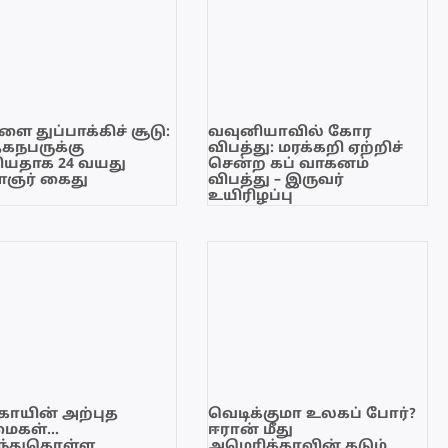
ை துப்பாக்கிச் சூடு:
வவுனியாவில் கோர
ேகநபருக்கு
விபத்து: மரக்கறி ஏற்றிச்
யதாக 24 வயது
சென்ற கப் வாகனம்
ஞர் கைது
விபத்து – இருவர்
உயிரிழப்பு
காயின் அற்புத
வெடிக்குமா உலகப் போர்?
மைகள்…
ஈரான் மீது
ந்துகொள்ள
அமெரிக்காவின் கடும்