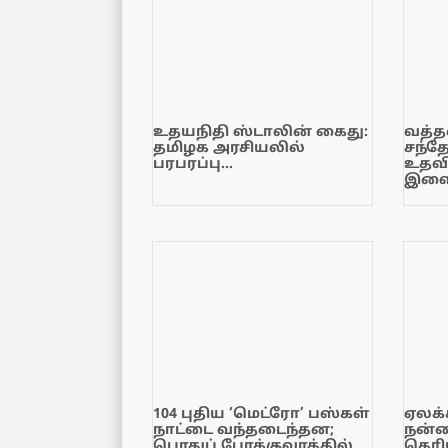
உதயநிதி ஸ்டாலின் கைது:
வத்தள
தமிழக அரசியலில்
சந்த
பரபரப்பு…
உதவி
இளை
104 புதிய ‘மெட்ரோ’ பஸ்கள்
ஏலக்
நாட்டை வந்தடைந்தன;
நன்
பொதுப் போக்குவரத்தில்
தெரி