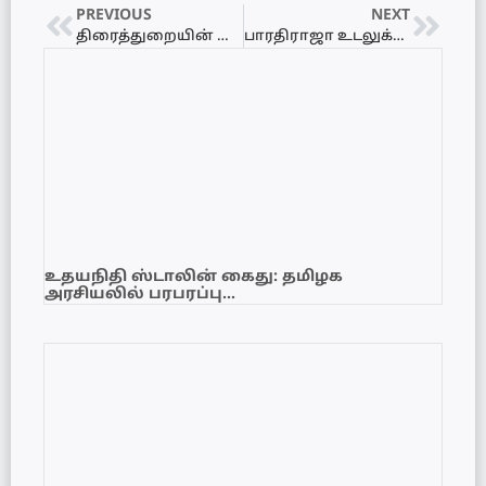
PREVIOUS
NEXT
திரைத்துறையின் மாபெரும் சகாப்தம் நிறைவுற்றது! ‘இயக்குநர் இமயம்’ பாரதிராஜா காலமானார்
பாரதிராஜா உடலுக்கு நேரில் சென்று தமிழக முதல்வர் ஜோசப் விஜய் கண்ணீர் அஞ்சலி
உதயநிதி ஸ்டாலின் கைது: தமிழக
அரசியலில் பரபரப்பு…