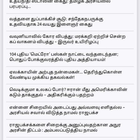
உதயநிதி ஸ்டாலின் கைது: தமிழக அரசியலில்
பரபரப்பு…
வத்தளை துப்பாக்கிச் சூடு: சந்தேகநபருக்கு
உதவியதாக 24 வயது இளைஞர் கைது
வவுனியாவில் கோர விபத்து: மரக்கறி ஏற்றிச் சென்ற
கப் வாகனம் விபத்து – இருவர் உயிரிழப்பு
104 புதிய ‘மெட்ரோ’ பஸ்கள் நாட்டை வந்தடைந்தன;
பொதுப் போக்குவரத்தில் புதிய அத்தியாயம்!
ஏலக்காயின் அற்புத நன்மைகள்… தெரிந்துகொள்ள
வேண்டிய முக்கிய தகவல்கள்!
வெடிக்குமா உலகப் போர்? ஈரான் மீது அமெரிக்காவின்
கடும் தாக்குதல் – அதிகரிக்கும் பதற்றம்
என்னை சிறையில் அடைப்பது அவ்வளவு எளிதல்ல –
அரசியல் சவால் விடுத்த நாமல் ராஜபக்ச
ராஜபக்சக்களை சிறைக்கு அனுப்புவதற்கான அநுர
அரசின் திட்டம் : அம்பலப்படுத்திய நாமல்