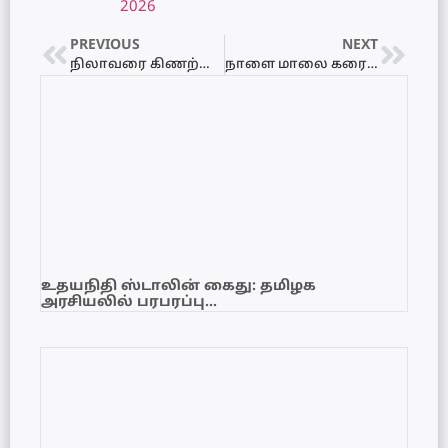
2026
PREVIOUS
NEXT
நிலாவரை கிணற்றில் தூய்மிப்புப் பணி: சமூக வலைத்தள விமர்சனங்களுக்குப் பின் பிரதேச சபை அதிரடி!
நாளை மாலை கரையைக் கடக்கவுள்ள தாழமுக்கம் : வெளியான அறிவிப்பு
உதயநிதி ஸ்டாலின் கைது: தமிழக
அரசியலில் பரபரப்பு…