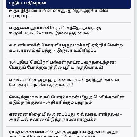
புதிய பதிவுகள்
உதயநிதி ஸ்டாலின் கைது: தமிழக அரசியலில்
பரபரப்பு…
வத்தளை துப்பாக்கிச் சூடு: சந்தேகநபருக்கு
உதவியதாக 24 வயது இளைஞர் கைது
வவுனியாவில் கோர விபத்து: மரக்கறி ஏற்றிச் சென்ற
கப் வாகனம் விபத்து – இருவர் உயிரிழப்பு
104 புதிய ‘மெட்ரோ’ பஸ்கள் நாட்டை வந்தடைந்தன;
பொதுப் போக்குவரத்தில் புதிய அத்தியாயம்!
ஏலக்காயின் அற்புத நன்மைகள்… தெரிந்துகொள்ள
வேண்டிய முக்கிய தகவல்கள்!
வெடிக்குமா உலகப் போர்? ஈரான் மீது அமெரிக்காவின்
கடும் தாக்குதல் – அதிகரிக்கும் பதற்றம்
என்னை சிறையில் அடைப்பது அவ்வளவு எளிதல்ல –
அரசியல் சவால் விடுத்த நாமல் ராஜபக்ச
ராஜபக்சக்களை சிறைக்கு அனுப்புவதற்கான அநுர