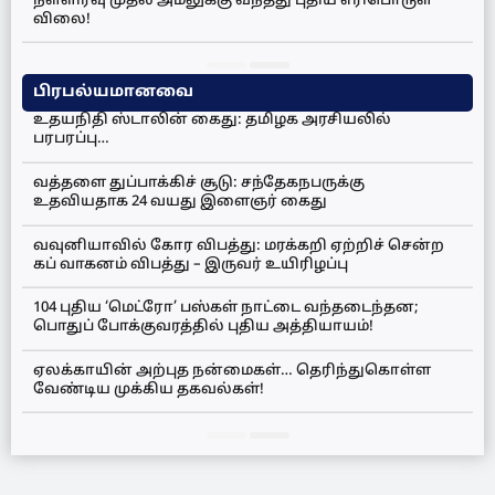
நள்ளிரவு முதல் அமலுக்கு வந்தது புதிய எரிபொருள்
விலை!
பிரபல்யமானவை
உதயநிதி ஸ்டாலின் கைது: தமிழக அரசியலில்
பரபரப்பு…
வத்தளை துப்பாக்கிச் சூடு: சந்தேகநபருக்கு
உதவியதாக 24 வயது இளைஞர் கைது
வவுனியாவில் கோர விபத்து: மரக்கறி ஏற்றிச் சென்ற
கப் வாகனம் விபத்து – இருவர் உயிரிழப்பு
104 புதிய ‘மெட்ரோ’ பஸ்கள் நாட்டை வந்தடைந்தன;
பொதுப் போக்குவரத்தில் புதிய அத்தியாயம்!
ஏலக்காயின் அற்புத நன்மைகள்… தெரிந்துகொள்ள
வேண்டிய முக்கிய தகவல்கள்!