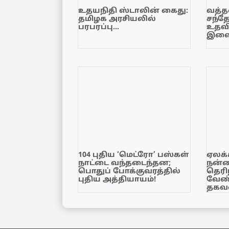
உதயநிதி ஸ்டாலின் கைது:
வத்தள
தமிழக அரசியலில்
சந்த
பரபரப்பு…
உதவி
இளை
104 புதிய ‘மெட்ரோ’ பஸ்கள்
ஏலக்
நாட்டை வந்தடைந்தன;
நன்
பொதுப் போக்குவரத்தில்
தெரி
புதிய அத்தியாயம்!
வேண்
தகவல