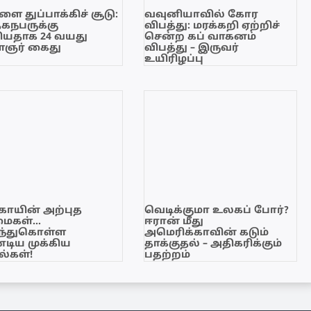
ை துப்பாக்கிச் சூடு:
வவுனியாவில் கோர
ேகநபருக்கு
விபத்து: மரக்கறி ஏற்றிச்
யதாக 24 வயது
சென்ற கப் வாகனம்
ஞர் கைது
விபத்து – இருவர்
உயிரிழப்பு
காயின் அற்புத
வெடிக்குமா உலகப் போர்?
மைகள்…
ஈரான் மீது
ந்துகொள்ள
அமெரிக்காவின் கடும்
டிய முக்கிய
தாக்குதல் – அதிகரிக்கும்
்கள்!
பதற்றம்