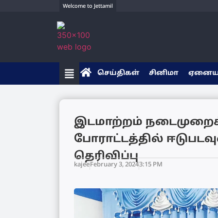
Welcome to Jettamil
செய்திகள்
சினிமா
ஏனை
இடமாற்றம் நடைமுறைக்
போராட்டத்தில் ஈடுபடவ
தெரிவிப்பு
kajee
February 3, 2024
3:15 PM