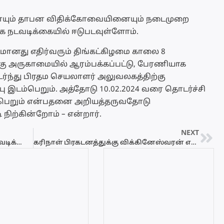
யும் தாபன விதிக்கோவையினையும் நடைமுறை
க நடவடிக்கையில் ஈடுபடவுள்ளோம்.
மானது எதிர்வரும் திங்கட்கிழமை காலை 8
 அருகாமையில் ஆரம்பக்கப்பட்டு, பேரணியாக
்ந்து பிரதம செயலாளர் அலுவலகத்திற்கு
 இடம்பெறும். அத்தோடு 10.02.2024 வரை தொடர்ச்சி
்பெறும் என்பதனை அறியத்தருவதோடு
ற்கின்றோம் – என்றார்.
NEXT
சாந்தனை நாட்டிற்கு அழைத்து வர நடவடிக்கை – ஜனாதிபதி உறுதி!
கரிநாள் பிரகடனத்துக்கு விக்கினேஸ்வரன் எம்.பி ஆதரவு