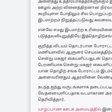
அனைத்து உத்தியோகத்தர்களுக்கும் 
ஊழல் அற்ற வினைத்திறனான நிர்வாக
கூறியுள்ள போதிலும் சில பொறுப்ப
இடமாற்றம் நிறுத்தப்படுவது கவலைய
எனவே எமது இடமாற்ற உரிமையினை
படுத்தவலியுறுத்தியே இத்தொழிற்சங்
குறித்த விடயம் தொடர்பான போராட்ட
மணியளவில் ஆளுனர் செயலகத்திற்கு
சென்று மகஜர் கையளிப்பதுடன் தொடர
பேரணியாக சென்று மகஜர் கையளிப்பு
யான தொழிற் சங்க போராட்டம் இடம
அனைவரினதும் ஆதரவினை வேண்டி நி
கடந்த ஐந்து வருடங்களாக தடைப்பட்
வேதனையளிப்பதாக வடமாகாண அரச சா
தெரிவித்தார்.
யாழ்ப்பாண ஊடக அமையத்தில்
இன்ற