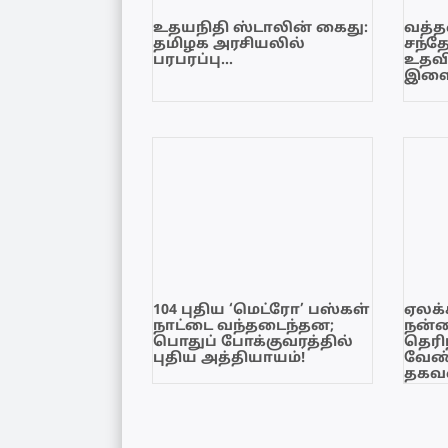
உதயநிதி ஸ்டாலின் கைது:
வத்தள
தமிழக அரசியலில்
சந்த
பரபரப்பு…
உதவி
இளை
104 புதிய ‘மெட்ரோ’ பஸ்கள்
ஏலக்
நாட்டை வந்தடைந்தன;
நன்
பொதுப் போக்குவரத்தில்
தெரி
புதிய அத்தியாயம்!
வேண்
தகவல