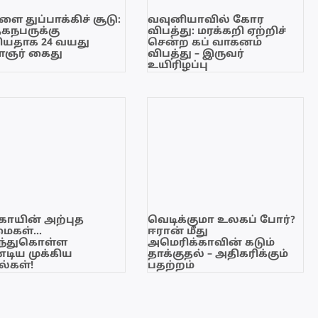
ை துப்பாக்கிச் சூடு:
வவுனியாவில் கோர
ேகநபருக்கு
விபத்து: மரக்கறி ஏற்றிச்
யதாக 24 வயது
சென்ற கப் வாகனம்
ஞர் கைது
விபத்து – இருவர்
உயிரிழப்பு
காயின் அற்புத
வெடிக்குமா உலகப் போர்?
மைகள்…
ஈரான் மீது
ந்துகொள்ள
அமெரிக்காவின் கடும்
டிய முக்கிய
தாக்குதல் – அதிகரிக்கும்
்கள்!
பதற்றம்