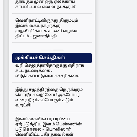
தூங்கும் முன் ஒரு ஏலக்காய்
சாப்பிட்டால் என்ன நடக்கும்?
வெளிநாட்டிலிருந்து திரும்பும்
இலங்கையர்களுக்கு
முதலீட்டுக்காக காணி வழங்க
திட்டம் – ஜனாதிபதி
முக்கியச் செய்திகள்
வரி செலுத்தாதோருக்கு எதிராக
சட்ட நடவடிக்கை :
விடுக்கப்பட்டுள்ள எச்சரிக்கை
இந்து சமுத்திரத்தை நெருங்கும்
கொடூர எல்நினோ! அக்டோபர்
வரை நீடிக்கப்போகும் கடும்
வறட்சி!
இலங்கையில் பரபரப்பை
ஏற்படுத்திய இளம் பெண்ணின்
படுகொலை – பொலிஸார்
வெளியிட்ட பகீர் தகவல்கள்