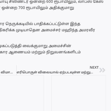
ாயு சிலிண்டர் ஒன்றை 600 ரூபாயிலும், லாப்ஸ் கேஸ்
் ஒன்றை 700 ரூபாயிலும் அதிக்குமாறு
ர நெருக்கடியில் பாதிக்கப்பட்டுள்ள இந்த
அதிகரிக்க முடியாதென அமைச்சர் மஹிந்த அமரவீர
கப்படுத்தி வைக்குமாறு அமைச்சின்
வகார ஆணையம் மற்றும் நிறுவனங்களிடம்
NEXT
ஆல்ப்ஸ் மலைத்தொடரில் 02 சிறிய ரக விமான விபத்து – குழுந்தை உட்பட ஐவர் உயிரிழப்பு!
எரிபொருள் விலையால் ஏற்படவுள்ள மற்றுமொரு நெருக்கடி..!