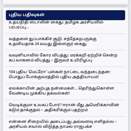
புதிய பதிவுகள்
உதயநிதி ஸ்டாலின் கைது: தமிழக அரசியலில்
பரபரப்பு…
வத்தளை துப்பாக்கிச் சூடு: சந்தேகநபருக்கு
உதவியதாக 24 வயது இளைஞர் கைது
வவுனியாவில் கோர விபத்து: மரக்கறி ஏற்றிச் சென்ற
கப் வாகனம் விபத்து – இருவர் உயிரிழப்பு
104 புதிய ‘மெட்ரோ’ பஸ்கள் நாட்டை வந்தடைந்தன;
பொதுப் போக்குவரத்தில் புதிய அத்தியாயம்!
ஏலக்காயின் அற்புத நன்மைகள்… தெரிந்துகொள்ள
வேண்டிய முக்கிய தகவல்கள்!
வெடிக்குமா உலகப் போர்? ஈரான் மீது அமெரிக்காவின்
கடும் தாக்குதல் – அதிகரிக்கும் பதற்றம்
என்னை சிறையில் அடைப்பது அவ்வளவு எளிதல்ல –
அரசியல் சவால் விடுத்த நாமல் ராஜபக்ச