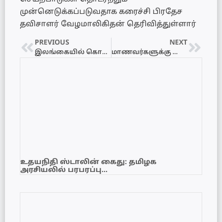
முன்னெடுக்கப்படுவதாக கரைச்சி பிரதேச
தவிசாளர் வேழமாலிகிதன் தெரிவித்துள்ளார்
PREVIOUS
NEXT
இலங்கையில் கொவிட் தொற்றால் 10 ஆயிரத்து 504 பேர் உயிரிழப்பு…
மாணவர்களுக்கு கொவிட் தடுப்பூசி தொடர்பில் வெளியான முக்கிய தகவல்!
உதயநிதி ஸ்டாலின் கைது: தமிழக
அரசியலில் பரபரப்பு…