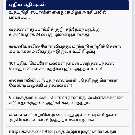
புதிய பதிவுகள்
உதயநிதி ஸ்டாலின் கைது: தமிழக அரசியலில்
பரபரப்பு…
வத்தளை துப்பாக்கிச் சூடு: சந்தேகநபருக்கு
உதவியதாக 24 வயது இளைஞர் கைது
வவுனியாவில் கோர விபத்து: மரக்கறி ஏற்றிச் சென்ற
கப் வாகனம் விபத்து – இருவர் உயிரிழப்பு
104 புதிய ‘மெட்ரோ’ பஸ்கள் நாட்டை வந்தடைந்தன;
பொதுப் போக்குவரத்தில் புதிய அத்தியாயம்!
ஏலக்காயின் அற்புத நன்மைகள்… தெரிந்துகொள்ள
வேண்டிய முக்கிய தகவல்கள்!
வெடிக்குமா உலகப் போர்? ஈரான் மீது அமெரிக்காவின்
கடும் தாக்குதல் – அதிகரிக்கும் பதற்றம்
என்னை சிறையில் அடைப்பது அவ்வளவு எளிதல்ல –
அரசியல் சவால் விடுத்த நாமல் ராஜபக்ச
ராஜபக்சக்களை சிறைக்கு அனுப்புவதற்கான அநுர