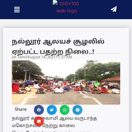
நல்லூர் ஆலயச் சூழலில்
ஏற்பட்ட பதற்ற நிலை..!
Jet Tamil
August 14, 2021
11:37 AM
Share
நல்லூர் கந்தசுவாமி ஆலய வருடாந்த
மகோற்சவம் நேற்று காலை