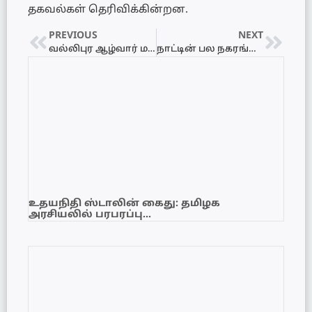
தகவல்கள் தெரிவிக்கின்றன.
PREVIOUS
NEXT
வல்லிபுர ஆழ்வார் மகோற்சவத்தை சுகாதார முறைப்படி நடாத்த தீர்மானம்!
நாட்டின் பல நகரங்கள் முடக்கம்..!
உதயநிதி ஸ்டாலின் கைது: தமிழக
அரசியலில் பரபரப்பு…