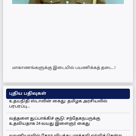
மாகாணங்களுக்கு இடையில் பயணிக்கத் தடை..!
புதிய பதிவுகள்
உதயநிதி ஸ்டாலின் கைது: தமிழக அரசியலில்
பரபரப்பு…
வத்தளை துப்பாக்கிச் சூடு: சந்தேகநபருக்கு
உதவியதாக 24 வயது இளைஞர் கைது
வவுனியாவில் கோர விபத்து: மரக்கறி ஏற்றிச் சென்ற