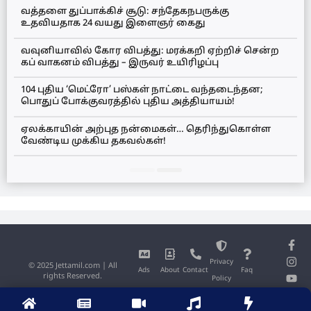
வத்தளை துப்பாக்கிச் சூடு: சந்தேகநபருக்கு
உதவியதாக 24 வயது இளைஞர் கைது
வவுனியாவில் கோர விபத்து: மரக்கறி ஏற்றிச் சென்ற
கப் வாகனம் விபத்து – இருவர் உயிரிழப்பு
104 புதிய ‘மெட்ரோ’ பஸ்கள் நாட்டை வந்தடைந்தன;
பொதுப் போக்குவரத்தில் புதிய அத்தியாயம்!
ஏலக்காயின் அற்புத நன்மைகள்… தெரிந்துகொள்ள
வேண்டிய முக்கிய தகவல்கள்!
Privacy
© 2025 Jettamil.com | All
Ads
About
Contact
Faq
rights Reserved.
Policy