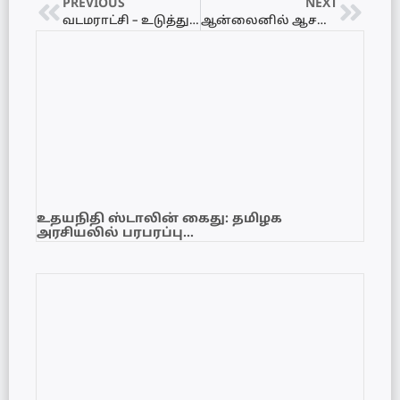
PREVIOUS
NEXT
வடமராட்சி – உடுத்துறையில் கரையொதுங்கிய விசித்திரமான கப்பல் போன்ற இரதம்!
ஆன்லைனில் ஆசன முற்பதிவு மூலம் சாதனை படைத்த இ.போ.ச
உதயநிதி ஸ்டாலின் கைது: தமிழக
அரசியலில் பரபரப்பு…