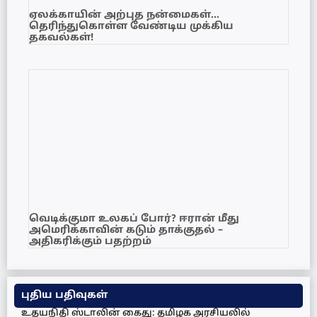
ஏலக்காயின் அற்புத நன்மைகள்…
தெரிந்துகொள்ள வேண்டிய முக்கிய
தகவல்கள்!
வெடிக்குமா உலகப் போர்? ஈரான் மீது
அமெரிக்காவின் கடும் தாக்குதல் –
அதிகரிக்கும் பதற்றம்
புதிய பதிவுகள்
உதயநிதி ஸ்டாலின் கைது: தமிழக அரசியலில்