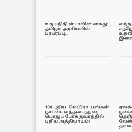
உதயநிதி ஸ்டாலின் கைது:
வத்தள
தமிழக அரசியலில்
சந்த
பரபரப்பு…
உதவி
இளை
104 புதிய ‘மெட்ரோ’ பஸ்கள்
ஏலக்
நாட்டை வந்தடைந்தன;
நன்
பொதுப் போக்குவரத்தில்
தெரி
புதிய அத்தியாயம்!
வேண்
தகவல