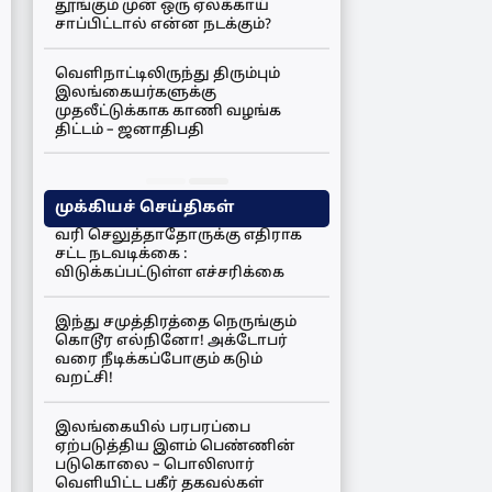
தூங்கும் முன் ஒரு ஏலக்காய்
சாப்பிட்டால் என்ன நடக்கும்?
வெளிநாட்டிலிருந்து திரும்பும்
இலங்கையர்களுக்கு
முதலீட்டுக்காக காணி வழங்க
திட்டம் – ஜனாதிபதி
முக்கியச் செய்திகள்
வரி செலுத்தாதோருக்கு எதிராக
சட்ட நடவடிக்கை :
விடுக்கப்பட்டுள்ள எச்சரிக்கை
இந்து சமுத்திரத்தை நெருங்கும்
கொடூர எல்நினோ! அக்டோபர்
வரை நீடிக்கப்போகும் கடும்
வறட்சி!
இலங்கையில் பரபரப்பை
ஏற்படுத்திய இளம் பெண்ணின்
படுகொலை – பொலிஸார்
வெளியிட்ட பகீர் தகவல்கள்