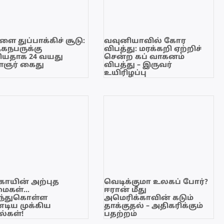
ை துப்பாக்கிச் சூடு:
வவுனியாவில் கோர
ேகநபருக்கு
விபத்து: மரக்கறி ஏற்றிச்
யதாக 24 வயது
சென்ற கப் வாகனம்
ஞர் கைது
விபத்து – இருவர்
உயிரிழப்பு
காயின் அற்புத
வெடிக்குமா உலகப் போர்?
மைகள்…
ஈரான் மீது
ந்துகொள்ள
அமெரிக்காவின் கடும்
டிய முக்கிய
தாக்குதல் – அதிகரிக்கும்
்கள்!
பதற்றம்