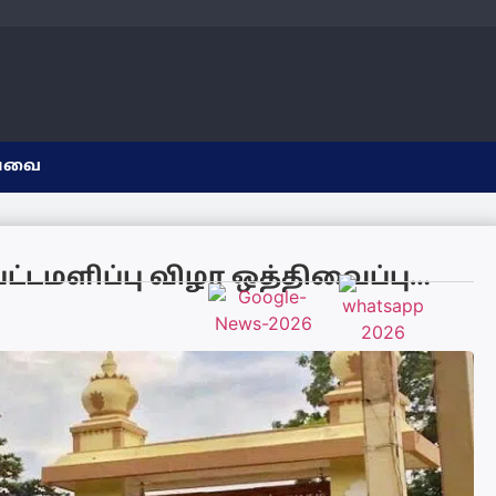
யவை
ட்டமளிப்பு விழா ஒத்திவைப்பு…