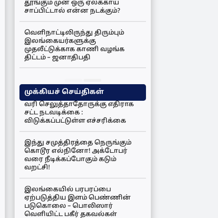
தூங்கும் முன் ஒரு ஏலக்காய்
சாப்பிட்டால் என்ன நடக்கும்?
வெளிநாட்டிலிருந்து திரும்பும்
இலங்கையர்களுக்கு
முதலீட்டுக்காக காணி வழங்க
திட்டம் – ஜனாதிபதி
முக்கியச் செய்திகள்
வரி செலுத்தாதோருக்கு எதிராக
சட்ட நடவடிக்கை :
விடுக்கப்பட்டுள்ள எச்சரிக்கை
இந்து சமுத்திரத்தை நெருங்கும்
கொடூர எல்நினோ! அக்டோபர்
வரை நீடிக்கப்போகும் கடும்
வறட்சி!
இலங்கையில் பரபரப்பை
ஏற்படுத்திய இளம் பெண்ணின்
படுகொலை – பொலிஸார்
வெளியிட்ட பகீர் தகவல்கள்