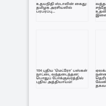
உதயநிதி ஸ்டாலின் கைது:
வத்தள
தமிழக அரசியலில்
சந்த
பரபரப்பு…
உதவி
இளை
104 புதிய ‘மெட்ரோ’ பஸ்கள்
ஏலக்
நாட்டை வந்தடைந்தன;
நன்
பொதுப் போக்குவரத்தில்
தெரி
புதிய அத்தியாயம்!
வேண்
தகவல