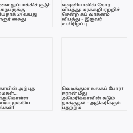
ை துப்பாக்கிச் சூடு:
வவுனியாவில் கோர
ேகநபருக்கு
விபத்து: மரக்கறி ஏற்றிச்
யதாக 24 வயது
சென்ற கப் வாகனம்
ஞர் கைது
விபத்து – இருவர்
உயிரிழப்பு
காயின் அற்புத
வெடிக்குமா உலகப் போர்?
மைகள்…
ஈரான் மீது
ந்துகொள்ள
அமெரிக்காவின் கடும்
டிய முக்கிய
தாக்குதல் – அதிகரிக்கும்
்கள்!
பதற்றம்