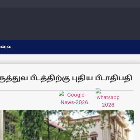
யவை
்துவ பீடத்திற்கு புதிய பீடாதிபதி