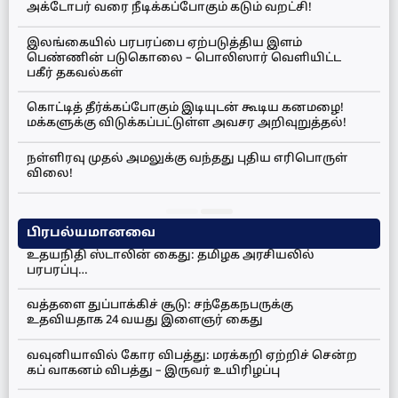
அக்டோபர் வரை நீடிக்கப்போகும் கடும் வறட்சி!
இலங்கையில் பரபரப்பை ஏற்படுத்திய இளம்
பெண்ணின் படுகொலை – பொலிஸார் வெளியிட்ட
பகீர் தகவல்கள்
கொட்டித் தீர்க்கப்போகும் இடியுடன் கூடிய கனமழை!
மக்களுக்கு விடுக்கப்பட்டுள்ள அவசர அறிவுறுத்தல்!
நள்ளிரவு முதல் அமலுக்கு வந்தது புதிய எரிபொருள்
விலை!
பிரபல்யமானவை
உதயநிதி ஸ்டாலின் கைது: தமிழக அரசியலில்
பரபரப்பு…
வத்தளை துப்பாக்கிச் சூடு: சந்தேகநபருக்கு
உதவியதாக 24 வயது இளைஞர் கைது
வவுனியாவில் கோர விபத்து: மரக்கறி ஏற்றிச் சென்ற
கப் வாகனம் விபத்து – இருவர் உயிரிழப்பு