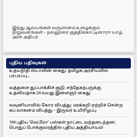
இந்து ஆலயங்கள் வருமானம் உழைக்கும்
நிறுவனங்கள் – நல்லூரை குத்திக்காட்டினாரா யாழ்.
அரச அதிபர்
புதிய பதிவுகள்
உதயநிதி ஸ்டாலின் கைது: தமிழக அரசியலில்
பரபரப்பு…
வத்தளை துப்பாக்கிச் சூடு: சந்தேகநபருக்கு
உதவியதாக 24 வயது இளைஞர் கைது
வவுனியாவில் கோர விபத்து: மரக்கறி ஏற்றிச் சென்ற
கப் வாகனம் விபத்து – இருவர் உயிரிழப்பு
104 புதிய ‘மெட்ரோ’ பஸ்கள் நாட்டை வந்தடைந்தன;
பொதுப் போக்குவரத்தில் புதிய அத்தியாயம்!