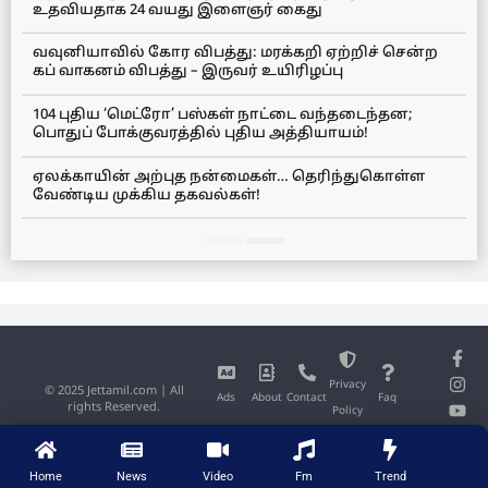
உதவியதாக 24 வயது இளைஞர் கைது
வவுனியாவில் கோர விபத்து: மரக்கறி ஏற்றிச் சென்ற
கப் வாகனம் விபத்து – இருவர் உயிரிழப்பு
104 புதிய ‘மெட்ரோ’ பஸ்கள் நாட்டை வந்தடைந்தன;
பொதுப் போக்குவரத்தில் புதிய அத்தியாயம்!
ஏலக்காயின் அற்புத நன்மைகள்… தெரிந்துகொள்ள
வேண்டிய முக்கிய தகவல்கள்!
Privacy
© 2025 Jettamil.com | All
Ads
About
Contact
Faq
rights Reserved.
Policy
Home
News
Video
Fm
Trend