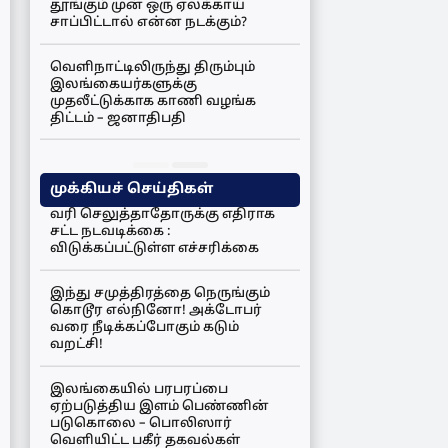
தூங்கும் முன் ஒரு ஏலக்காய்
சாப்பிட்டால் என்ன நடக்கும்?
வெளிநாட்டிலிருந்து திரும்பும்
இலங்கையர்களுக்கு
முதலீட்டுக்காக காணி வழங்க
திட்டம் – ஜனாதிபதி
முக்கியச் செய்திகள்
வரி செலுத்தாதோருக்கு எதிராக
சட்ட நடவடிக்கை :
விடுக்கப்பட்டுள்ள எச்சரிக்கை
இந்து சமுத்திரத்தை நெருங்கும்
கொடூர எல்நினோ! அக்டோபர்
வரை நீடிக்கப்போகும் கடும்
வறட்சி!
இலங்கையில் பரபரப்பை
ஏற்படுத்திய இளம் பெண்ணின்
படுகொலை – பொலிஸார்
வெளியிட்ட பகீர் தகவல்கள்