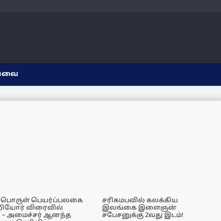
யவை
பொருள் பெயர்ப்பலகை
சரிகமபவில் கலக்கிய
றியோர் விரைவில்
இலங்கை இளைஞன்
 – அமைச்சர் ஆனந்த
சபேசனுக்கு 2வது இடம்!