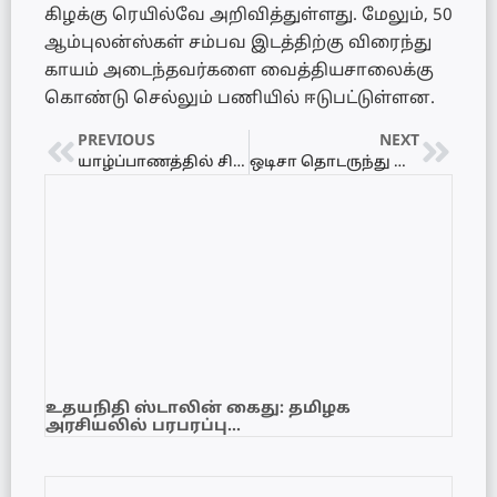
கிழக்கு ரெயில்வே அறிவித்துள்ளது. மேலும், 50
ஆம்புலன்ஸ்கள் சம்பவ இடத்திற்கு விரைந்து
காயம் அடைந்தவர்களை வைத்தியசாலைக்கு
கொண்டு செல்லும் பணியில் ஈடுபட்டுள்ளன.
PREVIOUS
NEXT
யாழ்ப்பாணத்தில் சிறுவர் வன்கொடுமை அதிகரித்து வருகிறது – யாழ். மாவட்டச் செயலாளர்
ஒடிசா தொடருந்து விபத்துக்கான காரணம் வெளியானது!
உதயநிதி ஸ்டாலின் கைது: தமிழக
அரசியலில் பரபரப்பு…