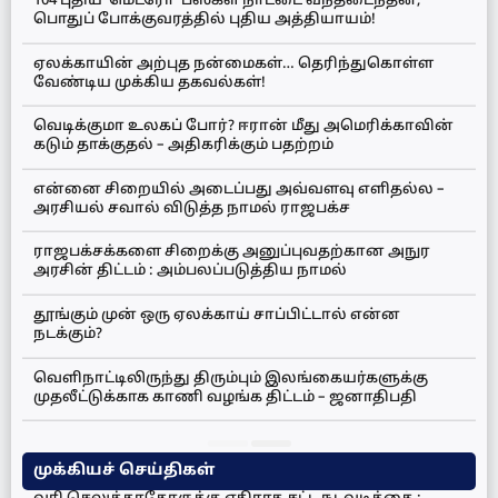
104 புதிய ‘மெட்ரோ’ பஸ்கள் நாட்டை வந்தடைந்தன;
பொதுப் போக்குவரத்தில் புதிய அத்தியாயம்!
ஏலக்காயின் அற்புத நன்மைகள்… தெரிந்துகொள்ள
வேண்டிய முக்கிய தகவல்கள்!
வெடிக்குமா உலகப் போர்? ஈரான் மீது அமெரிக்காவின்
கடும் தாக்குதல் – அதிகரிக்கும் பதற்றம்
என்னை சிறையில் அடைப்பது அவ்வளவு எளிதல்ல –
அரசியல் சவால் விடுத்த நாமல் ராஜபக்ச
ராஜபக்சக்களை சிறைக்கு அனுப்புவதற்கான அநுர
அரசின் திட்டம் : அம்பலப்படுத்திய நாமல்
தூங்கும் முன் ஒரு ஏலக்காய் சாப்பிட்டால் என்ன
நடக்கும்?
வெளிநாட்டிலிருந்து திரும்பும் இலங்கையர்களுக்கு
முதலீட்டுக்காக காணி வழங்க திட்டம் – ஜனாதிபதி
முக்கியச் செய்திகள்