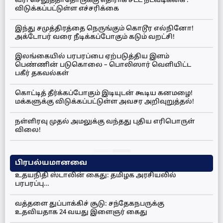
வரி செலுத்தாதோருக்கு எதிராக சட்ட நடவடிக்கை :
விடுக்கப்பட்டுள்ள எச்சரிக்கை
இந்து சமுத்திரத்தை நெருங்கும் கொடூர எல்நினோ!
அக்டோபர் வரை நீடிக்கப்போகும் கடும் வறட்சி!
இலங்கையில் பரபரப்பை ஏற்படுத்திய இளம்
பெண்ணின் படுகொலை – பொலிஸார் வெளியிட்ட
பகீர் தகவல்கள்
கொட்டித் தீர்க்கப்போகும் இடியுடன் கூடிய கனமழை!
மக்களுக்கு விடுக்கப்பட்டுள்ள அவசர அறிவுறுத்தல்!
நள்ளிரவு முதல் அமலுக்கு வந்தது புதிய எரிபொருள்
விலை!
பிரபல்யமானவை
உதயநிதி ஸ்டாலின் கைது: தமிழக அரசியலில்
பரபரப்பு…
வத்தளை துப்பாக்கிச் சூடு: சந்தேகநபருக்கு
உதவியதாக 24 வயது இளைஞர் கைது