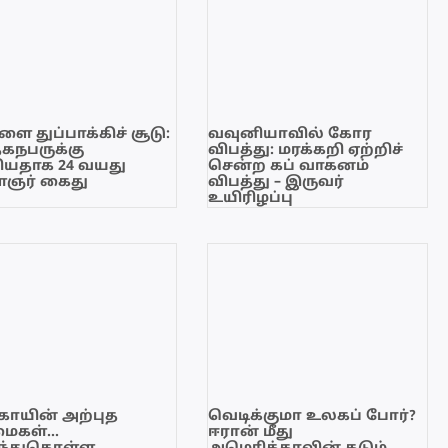
ை துப்பாக்கிச் சூடு:
வவுனியாவில் கோர
ேகநபருக்கு
விபத்து: மரக்கறி ஏற்றிச்
யதாக 24 வயது
சென்ற கப் வாகனம்
ஞர் கைது
விபத்து – இருவர்
உயிரிழப்பு
காயின் அற்புத
வெடிக்குமா உலகப் போர்?
மைகள்…
ஈரான் மீது