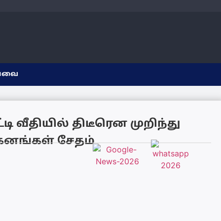
யவை
டி வீதியில் திடீரென முறிந்து
ாகனங்கள் சேதம்