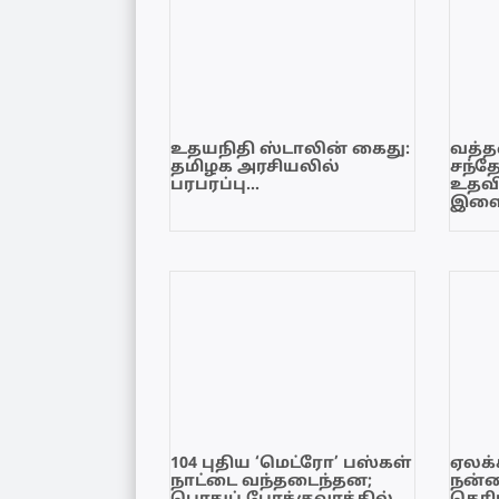
உதயநிதி ஸ்டாலின் கைது:
வத்தள
தமிழக அரசியலில்
சந்த
பரபரப்பு…
உதவி
இளை
104 புதிய ‘மெட்ரோ’ பஸ்கள்
ஏலக்
நாட்டை வந்தடைந்தன;
நன்