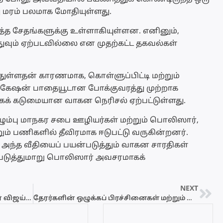
ு மரம் பலமாக மோதியுள்ளது.
லத்த சேதங்களுக்கு உள்ளாகியுள்ளன. எனினும்,
ுவும் ஏற்படவில்லை என முதற்கட்ட தகவல்கள்
்ந்துள்ளதன் காரணமாக, கொள்ளுப்பிட்டி மற்றும்
ளிகேஷன் பாதையூடான போக்குவரத்து முற்றாக
ிகக் கடுமையான வாகன நெரிசல் ஏற்பட்டுள்ளது.
ழும்பு மாநகர சபை ஊழியர்கள் மற்றும் பொலிஸார்,
்றும் பணிகளில் தீவிரமாக ஈடுபட்டு வருகின்றனர்.
, அந்த வீதியைப் பயன்படுத்தும் வாகன சாரதிகள்
படுத்துமாறு பொலிஸார் அவசரமாகக்
NEXT
டெல்லி சென்றடைந்தார் முதலமைச்சர் விஜய் – காவல்துறை அணிவகுப்புடன் உற்சாக வரவேற்பு!
தேரர்களின் ஒழுக்கப் பிரச்சினைகள் மற்றும் பிணக்குகளுக்கு முற்றுப்புள்ளி வைக்க அநுர அரசு அதிரடி நடவடிக்கை!