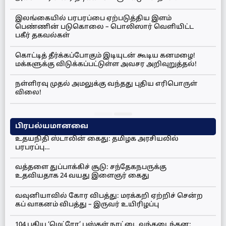
இலங்கையில் பரபரப்பை ஏற்படுத்திய இளம்
பெண்ணின் படுகொலை – பொலிஸார் வெளியிட்ட
பகீர் தகவல்கள்
கொட்டித் தீர்க்கப்போகும் இடியுடன் கூடிய கனமழை!
மக்களுக்கு விடுக்கப்பட்டுள்ள அவசர அறிவுறுத்தல்!
நள்ளிரவு முதல் அமலுக்கு வந்தது புதிய எரிபொருள்
விலை!
பிரபல்யமானவை
உதயநிதி ஸ்டாலின் கைது: தமிழக அரசியலில்
பரபரப்பு…
வத்தளை துப்பாக்கிச் சூடு: சந்தேகநபருக்கு
உதவியதாக 24 வயது இளைஞர் கைது
வவுனியாவில் கோர விபத்து: மரக்கறி ஏற்றிச் சென்ற
கப் வாகனம் விபத்து – இருவர் உயிரிழப்பு
104 புதிய ‘மெட்ரோ’ பஸ்கள் நாட்டை வந்தடைந்தன;