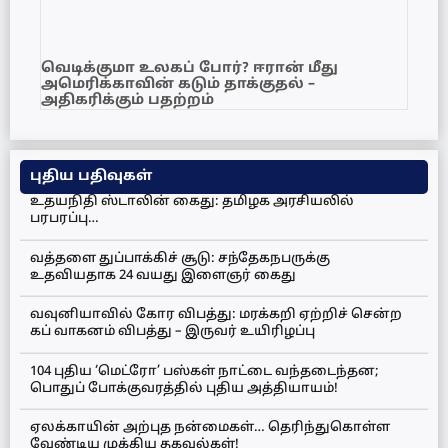
வெடிக்குமா உலகப் போர்? ஈரான் மீது
அமெரிக்காவின் கடும் தாக்குதல் –
அதிகரிக்கும் பதற்றம்
புதிய பதிவுகள்
உதயநிதி ஸ்டாலின் கைது: தமிழக அரசியலில்
பரபரப்பு…
வத்தளை துப்பாக்கிச் சூடு: சந்தேகநபருக்கு
உதவியதாக 24 வயது இளைஞர் கைது
வவுனியாவில் கோர விபத்து: மரக்கறி ஏற்றிச் சென்ற
கப் வாகனம் விபத்து – இருவர் உயிரிழப்பு
104 புதிய ‘மெட்ரோ’ பஸ்கள் நாட்டை வந்தடைந்தன;
பொதுப் போக்குவரத்தில் புதிய அத்தியாயம்!
ஏலக்காயின் அற்புத நன்மைகள்… தெரிந்துகொள்ள
வேண்டிய முக்கிய தகவல்கள்!