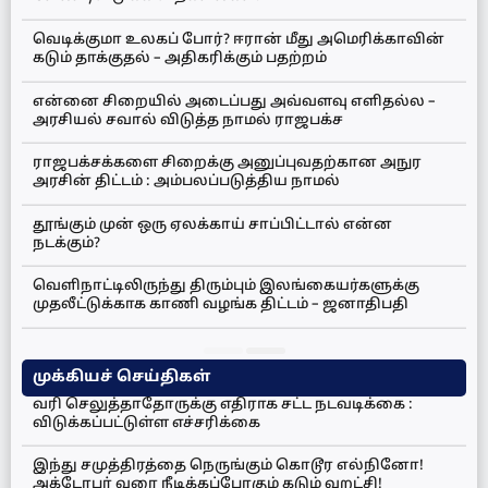
வெடிக்குமா உலகப் போர்? ஈரான் மீது அமெரிக்காவின்
கடும் தாக்குதல் – அதிகரிக்கும் பதற்றம்
என்னை சிறையில் அடைப்பது அவ்வளவு எளிதல்ல –
அரசியல் சவால் விடுத்த நாமல் ராஜபக்ச
ராஜபக்சக்களை சிறைக்கு அனுப்புவதற்கான அநுர
அரசின் திட்டம் : அம்பலப்படுத்திய நாமல்
தூங்கும் முன் ஒரு ஏலக்காய் சாப்பிட்டால் என்ன
நடக்கும்?
வெளிநாட்டிலிருந்து திரும்பும் இலங்கையர்களுக்கு
முதலீட்டுக்காக காணி வழங்க திட்டம் – ஜனாதிபதி
முக்கியச் செய்திகள்
வரி செலுத்தாதோருக்கு எதிராக சட்ட நடவடிக்கை :
விடுக்கப்பட்டுள்ள எச்சரிக்கை
இந்து சமுத்திரத்தை நெருங்கும் கொடூர எல்நினோ!
அக்டோபர் வரை நீடிக்கப்போகும் கடும் வறட்சி!