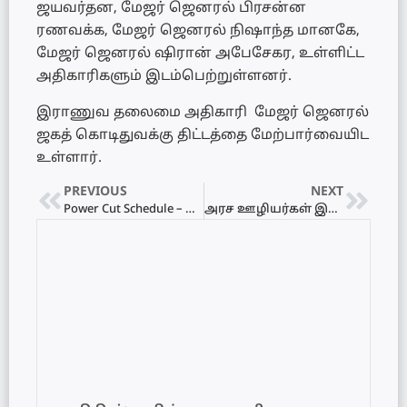
ஜயவர்தன, மேஜர் ஜெனரல் பிரசன்ன
ரணவக்க, மேஜர் ஜெனரல் நிஷாந்த மானகே,
மேஜர் ஜெனரல் ஷிரான் அபேசேகர, உள்ளிட்ட
அதிகாரிகளும் இடம்பெற்றுள்ளனர்.
இராணுவ தலைமை அதிகாரி மேஜர் ஜெனரல்
ஜகத் கொடிதுவக்கு திட்டத்தை மேற்பார்வையிட
உள்ளார்.
PREVIOUS
NEXT
Power Cut Schedule – மின்வெட்டு அட்டவணை 18.06.2022
அரச ஊழியர்கள் இரண்டு வாரங்கள் வீட்டில் இருந்து பணியாற்றும் திட்டம் அறிவிப்பு