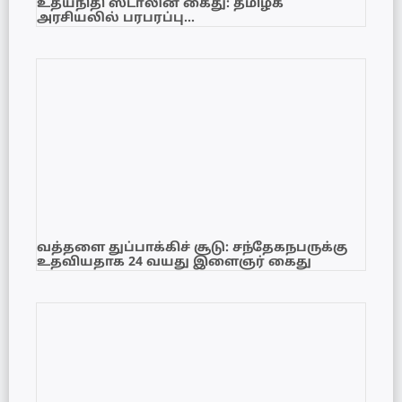
உதயநிதி ஸ்டாலின் கைது: தமிழக
அரசியலில் பரபரப்பு…
வத்தளை துப்பாக்கிச் சூடு: சந்தேகநபருக்கு
உதவியதாக 24 வயது இளைஞர் கைது