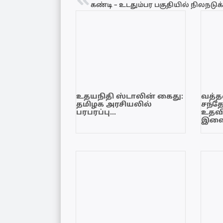
உதயநிதி ஸ்டாலின் கைது:
வத்தள
தமிழக அரசியலில்
சந்த
பரபரப்பு…
உதவி
இளை