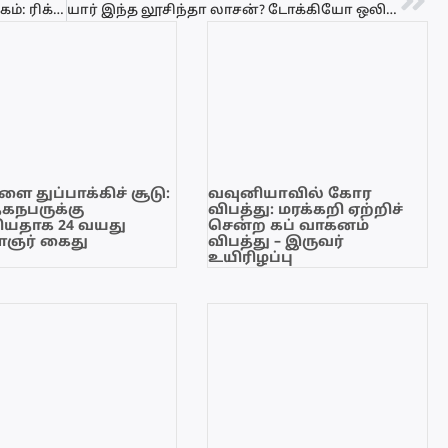
கண்டி – உடதும்பர பகுதியில் நிலநடுக்கம்: ரிக்டர் அளவில் 2.2 ஆகப் பதிவு!
யார் இந்த லூசிந்தா லாசன்? டோக்கியோ ஒலிம்பிக் அரங்கில் வெண்கலம் வென்ற பிரித்தானிய தமிழ் யுவதி!
ை துப்பாக்கிச் சூடு:
வவுனியாவில் கோர
ேகநபருக்கு
விபத்து: மரக்கறி ஏற்றிச்
யதாக 24 வயது
சென்ற கப் வாகனம்
ஞர் கைது
விபத்து – இருவர்
உயிரிழப்பு