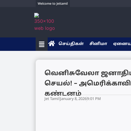
Welcome to Jettamil
செய்திகள்
சினிமா
ஏனை
வெனிசுவேலா ஜனாதிப
செயல்! – அமெரிக்காவிற
கண்டனம்
Jet Tamil
January 8, 2026
9:01 PM