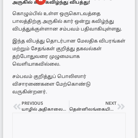
அருகில் கார் கவிழ்ந்து விபத்து!
கொழும்பில் உள்ள ஒருகொடவத்தை
பாலத்திற்கு அருகில் கார் ஒன்று கவிழ்ந்து
விபத்துக்குள்ளான சம்பவம் பதிவாகியுள்ளது.
இந்த விபத்து தொடர்பான மேலதிக விபரங்கள்
மற்றும் சேதங்கள் குறித்து தகவல்கள்
தற்போதுவரை முழுமையாக
வெளியாகவில்லை.
சம்பவம் குறித்துப் பொலிஸார்
விசாரணைகளை மேற்கொண்டு
வருகின்றனர்.
PREVIOUS
NEXT
யாழில் அதிகாலையில் பரபரப்பு: வீடு சுற்றி வளைப்பு
தென்னிலங்கையில் பரபரப்பு: துப்பாக்கிச் சூட்டிற்கு இலக்கான வெலிகம பிரதேச சபை தலைவர் உயிரிழப்பு!