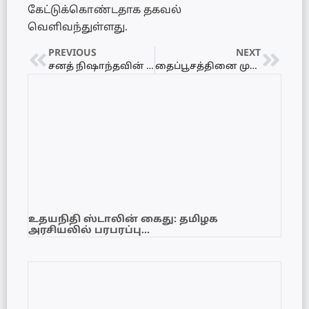
கேட்டுக்கொண்டதாக தகவல்
வெளிவந்துள்ளது.
PREVIOUS
NEXT
சனத் நிஷாந்தவின் திடீர் மரணம் – வெற்றிடத்திற்கு புதியவர் நியமனம்
தைப்பூசத்தினை முன்னிட்டு பாரம்பரிய முறைப்படி நெற்புதிர் எடுத்து ஆலயத்திற்கு வழங்கும் வைபவம்!
உதயநிதி ஸ்டாலின் கைது: தமிழக
அரசியலில் பரபரப்பு…