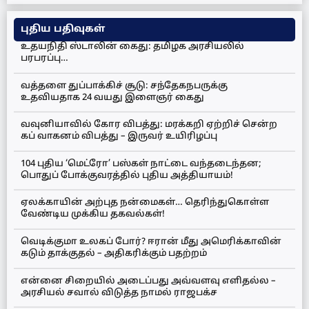
புதிய பதிவுகள்
உதயநிதி ஸ்டாலின் கைது: தமிழக அரசியலில்
பரபரப்பு…
வத்தளை துப்பாக்கிச் சூடு: சந்தேகநபருக்கு
உதவியதாக 24 வயது இளைஞர் கைது
வவுனியாவில் கோர விபத்து: மரக்கறி ஏற்றிச் சென்ற
கப் வாகனம் விபத்து – இருவர் உயிரிழப்பு
104 புதிய ‘மெட்ரோ’ பஸ்கள் நாட்டை வந்தடைந்தன;
பொதுப் போக்குவரத்தில் புதிய அத்தியாயம்!
ஏலக்காயின் அற்புத நன்மைகள்… தெரிந்துகொள்ள
வேண்டிய முக்கிய தகவல்கள்!
வெடிக்குமா உலகப் போர்? ஈரான் மீது அமெரிக்காவின்
கடும் தாக்குதல் – அதிகரிக்கும் பதற்றம்
என்னை சிறையில் அடைப்பது அவ்வளவு எளிதல்ல –
அரசியல் சவால் விடுத்த நாமல் ராஜபக்ச