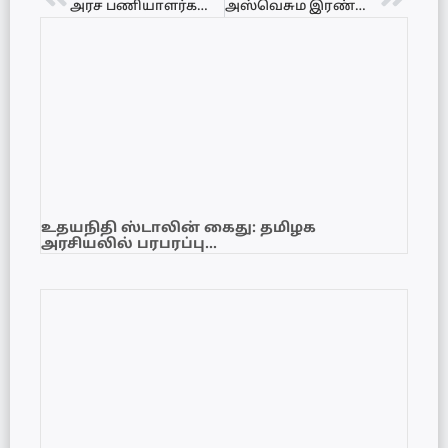
அரச பணியாளர்களுக்கு விசேட முன்பணம் வழங்க தீர்மானம்…
அஸ்வெசும இரண்டாம் கட்ட விண்ணப்பம் தொடர்பில் மக்களுக்கு வெளியான முக்கிய அறிவிப்பு
உதயநிதி ஸ்டாலின் கைது: தமிழக
அரசியலில் பரபரப்பு…