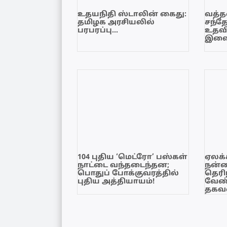
உதயநிதி ஸ்டாலின் கைது:
வத்தள
தமிழக அரசியலில்
சந்த
பரபரப்பு…
உதவி
இளை
104 புதிய ‘மெட்ரோ’ பஸ்கள்
ஏலக்
நாட்டை வந்தடைந்தன;
நன்
பொதுப் போக்குவரத்தில்
தெரி
புதிய அத்தியாயம்!
வேண்
தகவல