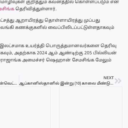
மொழிவுகள் குறித்தும் கவனத்தில் கொள்ளப்படும் என
சிங்க
தெரிவித்துள்ளார்.
்சத்து ஆறாயிரத்து தொள்ளாயிரத்து முப்பது
்கி கணக்குகளில் வைப்பிலிடப்பட்டுள்ளதாகவும்
லட்சமாக உயர்த்தி பொருத்தமானவர்களை தெரிவு
கவும், அதற்காக 2024 ஆம் ஆண்டிற்கு 205 பில்லியன்
ம் இராஜாங்க அமைச்சர் ஷெஹான் சேமசிங்க மேலும்
NEXT
நாடளாவிய ரீதியில் நேற்று ஏற்பட்ட மின்வெட்டு தொடர்பில் விசாரணைகள் ஆரம்பம்…
ஆப்கானிஸ்தானில் இன்று (10) காலை மீண்டும் நிலநடுக்கம்