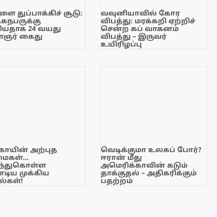
ை துப்பாக்கிச் சூடு:
வவுனியாவில் கோர
ேகநபருக்கு
விபத்து: மரக்கறி ஏற்றிச்
யதாக 24 வயது
சென்ற கப் வாகனம்
ஞர் கைது
விபத்து – இருவர்
உயிரிழப்பு
காயின் அற்புத
வெடிக்குமா உலகப் போர்?
மைகள்…
ஈரான் மீது
ந்துகொள்ள
அமெரிக்காவின் கடும்
டிய முக்கிய
தாக்குதல் – அதிகரிக்கும்
்கள்!
பதற்றம்