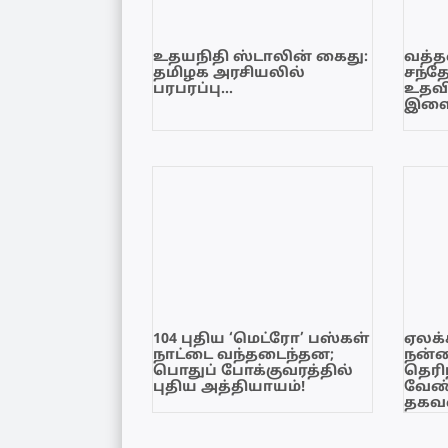
உதயநிதி ஸ்டாலின் கைது:
வத்தள
தமிழக அரசியலில்
சந்த
பரபரப்பு…
உதவி
இளை
104 புதிய ‘மெட்ரோ’ பஸ்கள்
ஏலக்
நாட்டை வந்தடைந்தன;
நன்
பொதுப் போக்குவரத்தில்
தெரி
புதிய அத்தியாயம்!
வேண்
தகவல