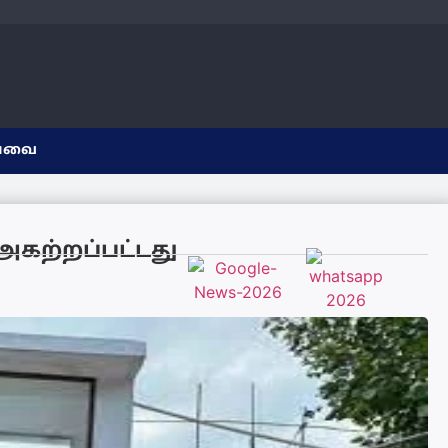
யவை
 அகற்றப்பட்டது