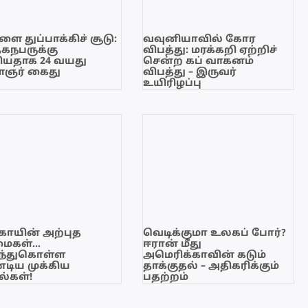
ை துப்பாக்கிச் சூடு:
வவுனியாவில் கோர
ேகநபருக்கு
விபத்து: மரக்கறி ஏற்றிச்
யதாக 24 வயது
சென்ற கப் வாகனம்
ஞர் கைது
விபத்து – இருவர்
உயிரிழப்பு
காயின் அற்புத
வெடிக்குமா உலகப் போர்?
மைகள்…
ஈரான் மீது
ந்துகொள்ள
அமெரிக்காவின் கடும்
டிய முக்கிய
தாக்குதல் – அதிகரிக்கும்
்கள்!
பதற்றம்