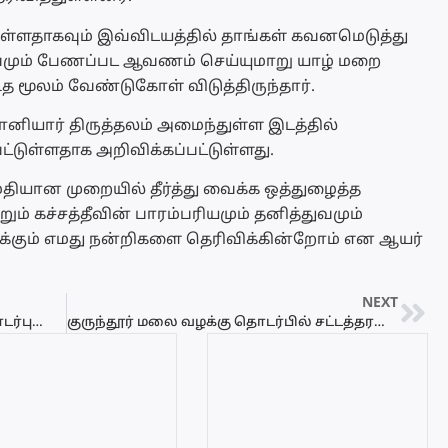
ட்டுள்ளதாகவும் இவ்விடயத்தில் தாங்கள் கவனமெடுத்து
்துவமும் பேணப்பட ஆவணம் செய்யுமாறு யாழ் மறை
டித மூலம் வேண்டுகோள் விடுத்திருந்தார்.
ோனியார் திருத்தலம் அமைந்துள்ள இடத்தில்
ட்டுள்ளதாக அறிவிக்கப்பட்டுள்ளது.
யான முறையில் தீர்த்து வைக்க ஒத்துழைத்த
ும் கச்சத்தீவின் பாரம்பரியமும் தனித்துவமும்
கும் எமது நன்றிகளை தெரிவிக்கின்றோம் என ஆயர்
NEXT
நெடுந்தீவில் ஐவர் கொலையுடன் தொடர்புடைய சந்தேகநபருக்கு மே 9 ஆம் திகதி வரை விளக்கமறியல்
குருந்தூர் மலை வழக்கு தொடர்பில் சட்டத்தரணிகள் அரசியல் வாதிகளுக்கு அகத்தி அடிகளார் கோரிக்கை!