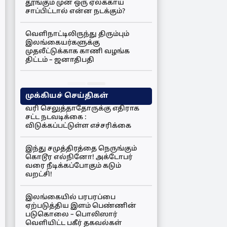
தூங்கும் முன் ஒரு ஏலக்காய்
சாப்பிட்டால் என்ன நடக்கும்?
வெளிநாட்டிலிருந்து திரும்பும்
இலங்கையர்களுக்கு
முதலீட்டுக்காக காணி வழங்க
திட்டம் – ஜனாதிபதி
முக்கியச் செய்திகள்
வரி செலுத்தாதோருக்கு எதிராக
சட்ட நடவடிக்கை :
விடுக்கப்பட்டுள்ள எச்சரிக்கை
இந்து சமுத்திரத்தை நெருங்கும்
கொடூர எல்நினோ! அக்டோபர்
வரை நீடிக்கப்போகும் கடும்
வறட்சி!
இலங்கையில் பரபரப்பை
ஏற்படுத்திய இளம் பெண்ணின்
படுகொலை – பொலிஸார்
வெளியிட்ட பகீர் தகவல்கள்