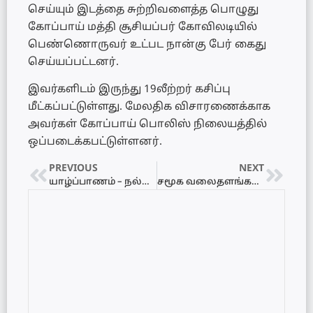
செய்யும் இடத்தை சுற்றிவளைத்த பொழுது
கோப்பாய் மத்தி சூசியப்பர் கோவிலடியில்
பெண்ணொருவர் உட்பட நான்கு பேர் கைது
செய்யப்பட்டனர்.
இவர்களிடம் இருந்து 19லீற்றர் கசிப்பு
மீட்கப்பட்டுள்ளது. மேலதிக விசாரணைக்காக
அவர்கள் கோப்பாய் பொலிஸ் நிலையத்தில்
ஒப்படைக்கபட்டுள்ளனர்.
PREVIOUS
NEXT
யாழ்ப்பாணம் – நல்லூர் சட்டநாதர் கோவில் பகுதியில் முதியவரொருவரின் சடலமொன்று மீட்பு!
சமூக வலைதளங்களில் வெளியான வினாத்தாள் – பரீட்சை இரத்து!