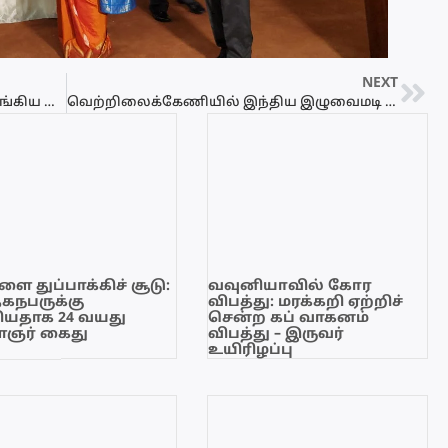
NEXT
கட்டைக்காடு கடற்பகுதியில் கரை ஒதுங்கிய கூம்பு வடிவிலான கூடாரம்!
வெற்றிலைக்கேணியில் இந்திய இழுவைமடி படகுகள் அட்டகாசம்
ை துப்பாக்கிச் சூடு:
வவுனியாவில் கோர
ேகநபருக்கு
விபத்து: மரக்கறி ஏற்றிச்
யதாக 24 வயது
சென்ற கப் வாகனம்
ஞர் கைது
விபத்து – இருவர்
உயிரிழப்பு