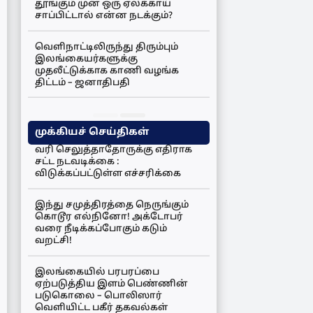
தூங்கும் முன் ஒரு ஏலக்காய்
சாப்பிட்டால் என்ன நடக்கும்?
வெளிநாட்டிலிருந்து திரும்பும்
இலங்கையர்களுக்கு
முதலீட்டுக்காக காணி வழங்க
திட்டம் – ஜனாதிபதி
முக்கியச் செய்திகள்
வரி செலுத்தாதோருக்கு எதிராக
சட்ட நடவடிக்கை :
விடுக்கப்பட்டுள்ள எச்சரிக்கை
இந்து சமுத்திரத்தை நெருங்கும்
கொடூர எல்நினோ! அக்டோபர்
வரை நீடிக்கப்போகும் கடும்
வறட்சி!
இலங்கையில் பரபரப்பை
ஏற்படுத்திய இளம் பெண்ணின்
படுகொலை – பொலிஸார்
வெளியிட்ட பகீர் தகவல்கள்