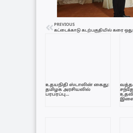
PREVIOUS
உதயநிதி ஸ்டாலின் கைது:
வத்தள
தமிழக அரசியலில்
சந்த
பரபரப்பு…
உதவி
இளை