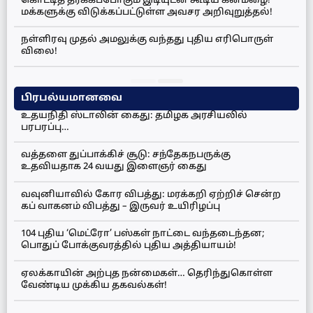
கொட்டித் தீர்க்கப்போகும் இடியுடன் கூடிய கனமழை!
மக்களுக்கு விடுக்கப்பட்டுள்ள அவசர அறிவுறுத்தல்!
நள்ளிரவு முதல் அமலுக்கு வந்தது புதிய எரிபொருள்
விலை!
பிரபல்யமானவை
உதயநிதி ஸ்டாலின் கைது: தமிழக அரசியலில்
பரபரப்பு…
வத்தளை துப்பாக்கிச் சூடு: சந்தேகநபருக்கு
உதவியதாக 24 வயது இளைஞர் கைது
வவுனியாவில் கோர விபத்து: மரக்கறி ஏற்றிச் சென்ற
கப் வாகனம் விபத்து – இருவர் உயிரிழப்பு
104 புதிய ‘மெட்ரோ’ பஸ்கள் நாட்டை வந்தடைந்தன;
பொதுப் போக்குவரத்தில் புதிய அத்தியாயம்!
ஏலக்காயின் அற்புத நன்மைகள்… தெரிந்துகொள்ள
வேண்டிய முக்கிய தகவல்கள்!