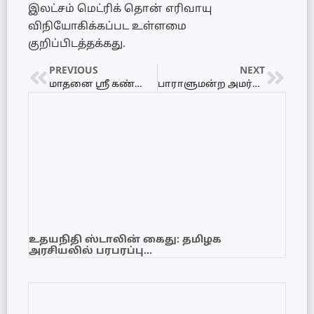
இலட்சம் மெட்ரிக் தொன் எரிவாயு
விநியோகிக்கப்பட உள்ளமை
குறிப்பிடத்தக்கது.
PREVIOUS
NEXT
மாதனை ஸ்ரீ கண்ணகை அம்மன் கோவில் வைகாசி விசாக கடல்நீரில் விளக்குவைப்பு உற்சவம்
பாராளுமன்ற அமர்வு நேரலை நிறுத்தம் இரா.சாணக்கியன் கண்டனம்
உதயநிதி ஸ்டாலின் கைது: தமிழக
அரசியலில் பரபரப்பு…