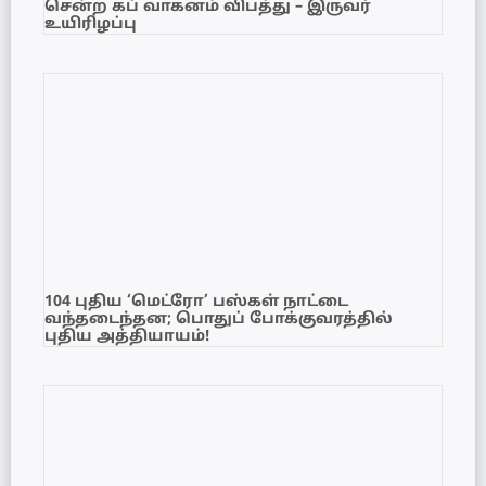
சென்ற கப் வாகனம் விபத்து – இருவர்
உயிரிழப்பு
104 புதிய ‘மெட்ரோ’ பஸ்கள் நாட்டை
வந்தடைந்தன; பொதுப் போக்குவரத்தில்
புதிய அத்தியாயம்!